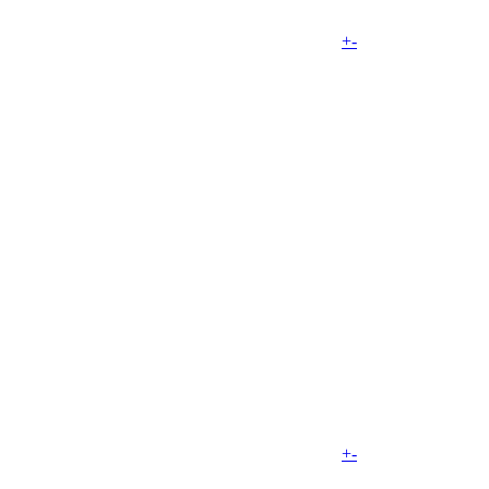
+
-
+
-