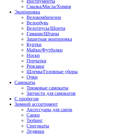
Инструменты
Смазка/Масла/Химия
Экипировка
Велокомбинезон
Велообувь
Велотрусы/Шорты
Гамаши/Штаны
Защитная экипировка
Куртки
Майки/Футболки
Носки
Перчатки
Рюкзаки
Шлемы/Головные уборы
Очки
Самокаты
Трюковые самокаты
Запчасти для самокатов
С пробегом
Зимний ассортимент
Аксессуары для санок
Санки
Тюбинг
Снегокаты
Ледянки