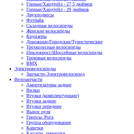
Горные/Хардтейл - 27,5 дюймов
Горные/Хардтейл - 29 дюймов
Двухподвесы
Фэтбайк
Складные велосипеды
Женские велосипеды
Круизеры
Дорожные/Городские/Туристические
Трехколесные велосипеды
Циклокросс/Шоссейные велосипеды
Трековые велосипеды
BMX
Электровелосипеды
Запчасти-Электровелосипед
Велозапчасти
Амортизаторы задние
Вилки
Втулки (комплектующие)
Втулки задние
Втулки передние
Вынос руля
Грипсы. Рога
Группа оборудования
Каретки
Кассеты, трещотки