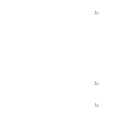
+
-
+
-
+
-