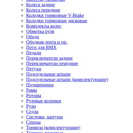
Колеса задние
Колеса передние
Колодки тормозные V-Brake
Колодки тормозные дисковые
Комплекты колес
Обмотка руля
Обода
Ободная лента и пр.
Пеги для BMX
Педали
Переключатели задние
Переключатели передние
Петухи
Подседельные штыри
Подседельные штыри (комплектующие)
Подшипники
Рамы
Роторы
Рулевые колонки
Рули
Седла
Системы, шатуны
Спицы
Тормоза (комплектующие)
Тормоза дисковые