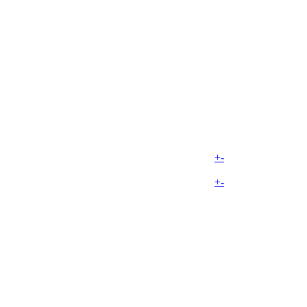
+
-
+
-