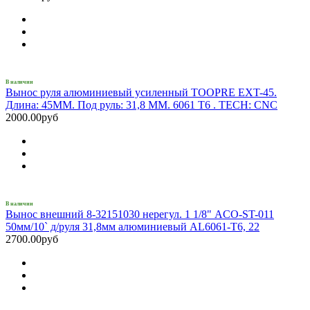
В наличии
Вынос руля алюминиевый усиленный TOOPRE EXT-45.
Длина: 45MM. Под руль: 31,8 ММ. 6061 T6 . TECH: CNC
2000.00руб
В наличии
Вынос внешний 8-32151030 нерегул. 1 1/8" ACO-ST-011
50мм/10` д/руля 31,8мм алюминиевый AL6061-T6, 22
2700.00руб