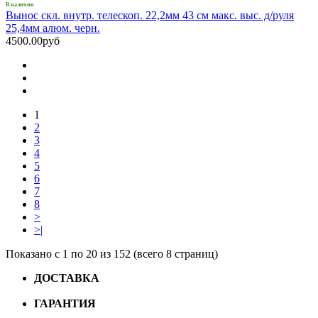
В наличии
Вынос скл. внутр. телескоп. 22,2мм 43 см макс. выс. д/руля
25,4мм алюм. черн.
4500.00руб
1
2
3
4
5
6
7
8
>
>|
Показано с 1 по 20 из 152 (всего 8 страниц)
ДОСТАВКА
Бесплатная доставка по городу Омску от
10000 рублей
ГАРАНТИЯ
Гарантия на все велосипеды
1 год*.