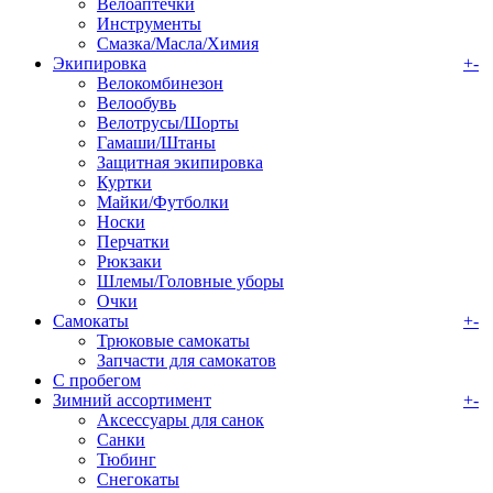
Велоаптечки
Инструменты
Смазка/Масла/Химия
Экипировка
+
-
Велокомбинезон
Велообувь
Велотрусы/Шорты
Гамаши/Штаны
Защитная экипировка
Куртки
Майки/Футболки
Носки
Перчатки
Рюкзаки
Шлемы/Головные уборы
Очки
Самокаты
+
-
Трюковые самокаты
Запчасти для самокатов
С пробегом
Зимний ассортимент
+
-
Аксессуары для санок
Санки
Тюбинг
Снегокаты