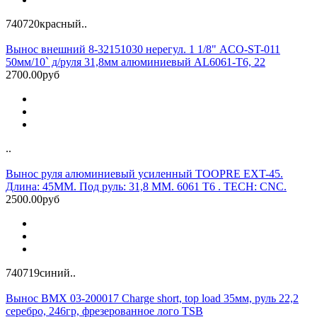
740720красный..
Вынос внешний 8-32151030 нерегул. 1 1/8" ACO-ST-011
50мм/10` д/руля 31,8мм алюминиевый AL6061-T6, 22
2700.00руб
..
Вынос руля алюминиевый усиленный TOOPRE EXT-45.
Длина: 45MM. Под руль: 31,8 ММ. 6061 T6 . TECH: CNC.
2500.00руб
740719синий..
Вынос BMX 03-200017 Charge short, top load 35мм, руль 22,2
серебро, 246гр, фрезерованное лого TSB