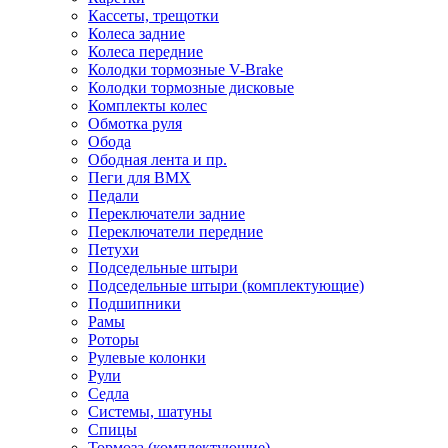
Кассеты, трещотки
Колеса задние
Колеса передние
Колодки тормозные V-Brake
Колодки тормозные дисковые
Комплекты колес
Обмотка руля
Обода
Ободная лента и пр.
Пеги для BMX
Педали
Переключатели задние
Переключатели передние
Петухи
Подседельные штыри
Подседельные штыри (комплектующие)
Подшипники
Рамы
Роторы
Рулевые колонки
Рули
Седла
Системы, шатуны
Спицы
Тормоза (комплектующие)