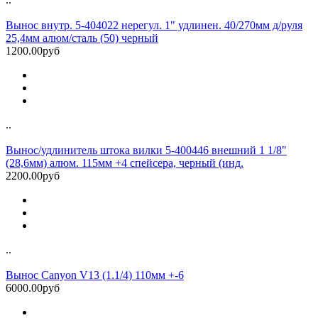
Вынос внутр. 5-404022 нерегул. 1" удлинен. 40/270мм д/руля
25,4мм алюм/сталь (50) черный
1200.00руб
..
Вынос/удлинитель штока вилки 5-400446 внешний 1 1/8"
(28,6мм) алюм. 115мм +4 спейсера, черный (инд.
2200.00руб
..
Вынос Canyon V13 (1.1/4) 110мм +-6
6000.00руб