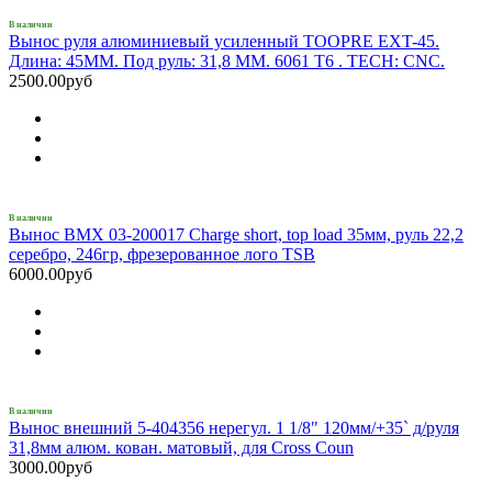
В наличии
Вынос руля алюминиевый усиленный TOOPRE EXT-45.
Длина: 45MM. Под руль: 31,8 ММ. 6061 T6 . TECH: CNC.
2500.00руб
В наличии
Вынос BMX 03-200017 Charge short, top load 35мм, руль 22,2
серебро, 246гр, фрезерованное лого TSB
6000.00руб
В наличии
Вынос внешний 5-404356 нерегул. 1 1/8" 120мм/+35` д/руля
31,8мм алюм. кован. матовый, для Cross Coun
3000.00руб