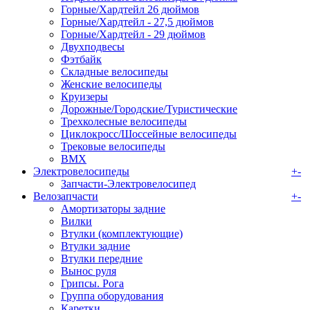
Горные/Хардтейл 26 дюймов
Горные/Хардтейл - 27,5 дюймов
Горные/Хардтейл - 29 дюймов
Двухподвесы
Фэтбайк
Складные велосипеды
Женские велосипеды
Круизеры
Дорожные/Городские/Туристические
Трехколесные велосипеды
Циклокросс/Шоссейные велосипеды
Трековые велосипеды
BMX
Электровелосипеды
+
-
Запчасти-Электровелосипед
Велозапчасти
+
-
Амортизаторы задние
Вилки
Втулки (комплектующие)
Втулки задние
Втулки передние
Вынос руля
Грипсы. Рога
Группа оборудования
Каретки