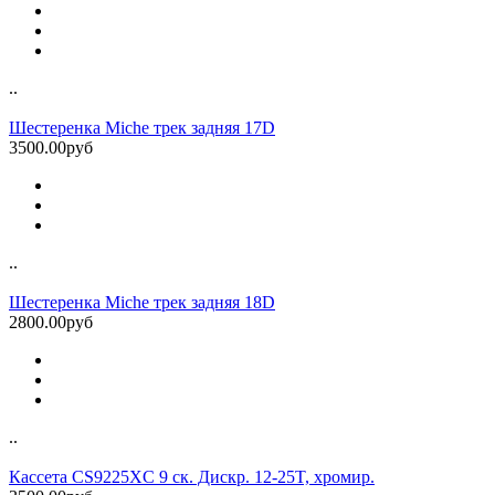
..
Шестеренка Miche трек задняя 17D
3500.00руб
..
Шестеренка Miche трек задняя 18D
2800.00руб
..
Кассета CS9225XC 9 ск. Дискр. 12-25T, хромир.