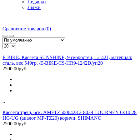
Ледянки
Лыжи
Сравнение товаров (0)
E-BIKE, Кассета SUNSHINE, 9 скоростей, 12-42Т, материал:
сталь, вес 549гр, /E-BIKE-CS-HR9-1242D/уп20
2500.00руб
..
Кассета трещ. 6ск. AMFTZ5006428 2-8039 TOURNEY 6х14-28
HG/UG (аналог MF-TZ20) коричн. SHIMANO
2500.00руб