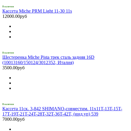
В наличии
Кассета Miche PRM Light 11-30 11s
12000.00руб
В наличии
Шестеренка Miche Pista трек сталь задняя 16D
(10013160/150124/3012352, Италия)
3500.00руб
В наличии
Кассета 11ск. 3-842 SHIMANO-совместим. 11x11T-13T-15T-
17T-19T-21T-24T-28T-32T-36T-42T, (инд.уп) 539
7000.00руб