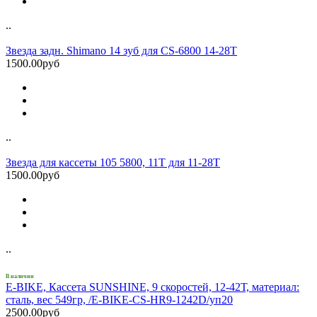
..
Звезда задн. Shimano 14 зуб для CS-6800 14-28T
1500.00руб
..
Звезда для кассеты 105 5800, 11Т для 11-28Т
1500.00руб
..
В наличии
E-BIKE, Кассета SUNSHINE, 9 скоростей, 12-42Т, материал:
сталь, вес 549гр, /E-BIKE-CS-HR9-1242D/уп20
2500.00руб