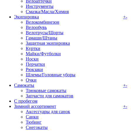
Велоаптечки
Инструменты
Смазка/Масла/Химия
Экипировка
+
-
Велокомбинезон
Велообувь
Велотрусы/Шорты
Гамаши/Штаны
Защитная экипировка
Куртки
Майки/Футболки
Носки
Перчатки
Рюкзаки
Шлемы/Головные уборы
Очки
Самокаты
+
-
Трюковые самокаты
Запчасти для самокатов
С пробегом
Зимний ассортимент
+
-
Аксессуары для санок
Санки
Тюбинг
Снегокаты