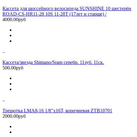
Кассета для шоссейного велосипеда SUNSHINE 10 шестерён
ROAD-CS-HR11-28 10S 11-28T (17лет и старше) /
4000.00руб
..
Кассета/звезда Shimano/Sram серебр. 11зуб. 11ск.
500.00руб
..
Трещотка LMA8-16 1/8"х16Т, коричневая ZTB10701
2000.00руб