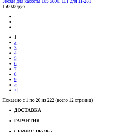
Звезда для кассеты 105 5800, 11Т для 11-28Т
1500.00руб
1
2
3
4
5
6
7
8
9
>
>|
Показано с 1 по 20 из 222 (всего 12 страниц)
ДОСТАВКА
Бесплатная доставка по городу Омску от
10000 рублей
ГАРАНТИЯ
Гарантия на все велосипеды
1 год*.
СЕРВИС 10/7/365
Профессиональный сервис круглый