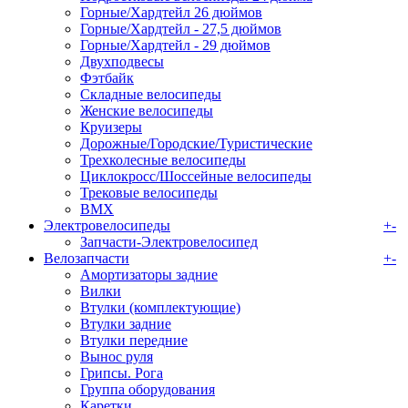
Горные/Хардтейл 26 дюймов
Горные/Хардтейл - 27,5 дюймов
Горные/Хардтейл - 29 дюймов
Двухподвесы
Фэтбайк
Складные велосипеды
Женские велосипеды
Круизеры
Дорожные/Городские/Туристические
Трехколесные велосипеды
Циклокросс/Шоссейные велосипеды
Трековые велосипеды
BMX
Электровелосипеды
+
-
Запчасти-Электровелосипед
Велозапчасти
+
-
Амортизаторы задние
Вилки
Втулки (комплектующие)
Втулки задние
Втулки передние
Вынос руля
Грипсы. Рога
Группа оборудования
Каретки