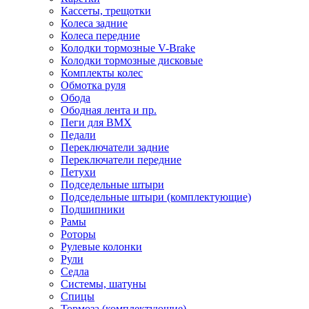
Кассеты, трещотки
Колеса задние
Колеса передние
Колодки тормозные V-Brake
Колодки тормозные дисковые
Комплекты колес
Обмотка руля
Обода
Ободная лента и пр.
Пеги для BMX
Педали
Переключатели задние
Переключатели передние
Петухи
Подседельные штыри
Подседельные штыри (комплектующие)
Подшипники
Рамы
Роторы
Рулевые колонки
Рули
Седла
Системы, шатуны
Спицы
Тормоза (комплектующие)