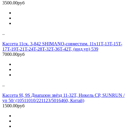
3500.00руб
..
Кассета 11ск. 3-842 SHIMANO-совместим. 11x11T-13T-15T-
17T-19T-21T-24T-28T-32T-36T-42T, (инд.уп) 539
7000.00руб
..
Кассета 9I, 9S Диапазон звёзд 11-32T, Никель CP, SUNRUN /
уп 50/ (10511010/221123/5016460, Китай)
1500.00руб