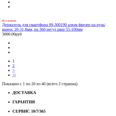
Нет в наличии
Держатель для смартфона 09-300190 алюм фрезер на руль/
вынос 20-31,8мм, на 360,регул шир 55-100мм
3000.00руб
1
2
>
>|
Показано с 1 по 20 из 40 (всего 2 страниц)
ДОСТАВКА
Бесплатная доставка по городу Омску от
10000 рублей
ГАРАНТИЯ
Гарантия на все велосипеды
1 год*.
СЕРВИС 10/7/365
Профессиональный сервис круглый
год