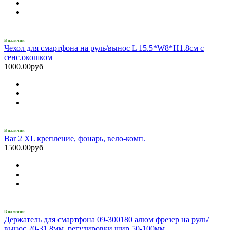
В наличии
Чехол для смартфона на руль/вынос L 15.5*W8*H1.8см с
сенс.окошком
1000.00руб
В наличии
Bar 2 XL крепление, фонарь, вело-комп.
1500.00руб
В наличии
Держатель для смартфона 09-300180 алюм фрезер на руль/
вынос 20-31,8мм, регулировки шир 50-100мм