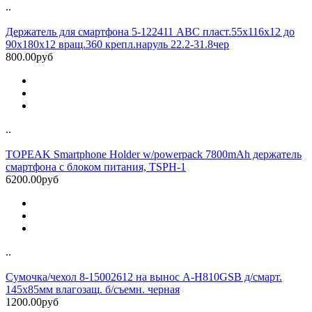
..
Держатель для смартфона 5-122411 ABC пласт.55х116х12 до
90х180х12 вращ.360 крепл.наруль 22.2-31.8чер
800.00руб
..
TOPEAK Smartphone Holder w/powerpack 7800mAh держатель
смартфона с блоком питания, TSPH-1
6200.00руб
..
Сумочка/чехол 8-15002612 на вынос A-H810GSB д/смарт.
145х85мм влагозащ. б/съемн. черная
1200.00руб