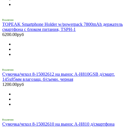
В наличии
TOPEAK Smartphone Holder w/powerpack 7800mAh держатель
смартфона с блоком питания, TSPH-1
6200.00руб
В наличии
Сумочка/чехол 8-15002612 на вынос A-H810GSB д/смарт.
145х85мм влагозащ. б/съемн. черная
1200.00руб
В наличии
Сумочка/чехол 8-15002610 на вынос A-H810 д/смартфона