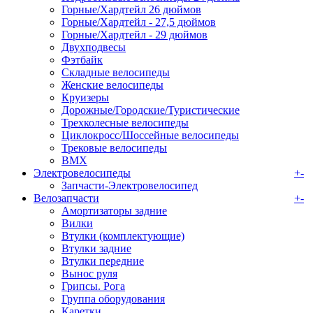
Горные/Хардтейл 26 дюймов
Горные/Хардтейл - 27,5 дюймов
Горные/Хардтейл - 29 дюймов
Двухподвесы
Фэтбайк
Складные велосипеды
Женские велосипеды
Круизеры
Дорожные/Городские/Туристические
Трехколесные велосипеды
Циклокросс/Шоссейные велосипеды
Трековые велосипеды
BMX
Электровелосипеды
+
-
Запчасти-Электровелосипед
Велозапчасти
+
-
Амортизаторы задние
Вилки
Втулки (комплектующие)
Втулки задние
Втулки передние
Вынос руля
Грипсы. Рога
Группа оборудования
Каретки