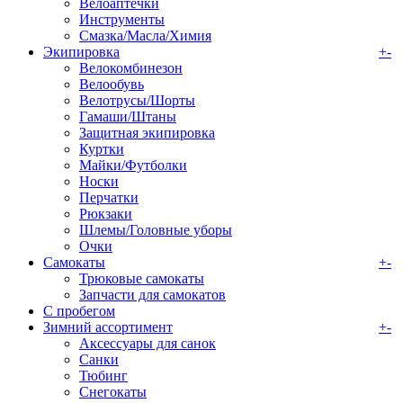
Велоаптечки
Инструменты
Смазка/Масла/Химия
Экипировка
+
-
Велокомбинезон
Велообувь
Велотрусы/Шорты
Гамаши/Штаны
Защитная экипировка
Куртки
Майки/Футболки
Носки
Перчатки
Рюкзаки
Шлемы/Головные уборы
Очки
Самокаты
+
-
Трюковые самокаты
Запчасти для самокатов
С пробегом
Зимний ассортимент
+
-
Аксессуары для санок
Санки
Тюбинг
Снегокаты