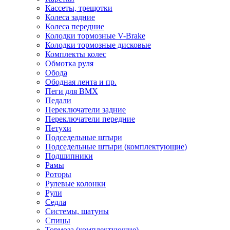
Кассеты, трещотки
Колеса задние
Колеса передние
Колодки тормозные V-Brake
Колодки тормозные дисковые
Комплекты колес
Обмотка руля
Обода
Ободная лента и пр.
Пеги для BMX
Педали
Переключатели задние
Переключатели передние
Петухи
Подседельные штыри
Подседельные штыри (комплектующие)
Подшипники
Рамы
Роторы
Рулевые колонки
Рули
Седла
Системы, шатуны
Спицы
Тормоза (комплектующие)