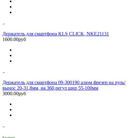
..
Держатель для смартфона KLS CLICK, NKE21131
1600.00руб
..
Держатель для смартфона 09-300190 алюм фрезер на руль/
вынос 20-31,8мм, на 360,регул шир 55-100мм
3000.00руб
..
В наличии