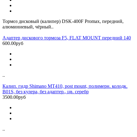
Тормоз дисковый (калипер) DSK-400F Promax, передний,
алюминиевый, чёрный..
Адаптер дискового тормоза F5, FLAT MOUNT передний 140
600.00руб
..
Калип. гидр Shimano MT410, post mount, полимерн. колодк.
B01S, без кулера, без адаптер., цв. серебр
3500.00руб
..