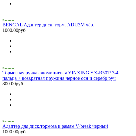
В наличии
BENGAL Адаптер диск. торм. ADU3M чёр.
1000.00руб
В наличии
Тормозная ручка алюминиевая YINXING YX-B507/ 3-4
пальца + возвратная пружина черное осн и серебр руч
800.00руб
В наличии
Адаптер для диск.тормоза к рамам V-break черный
1000.00руб