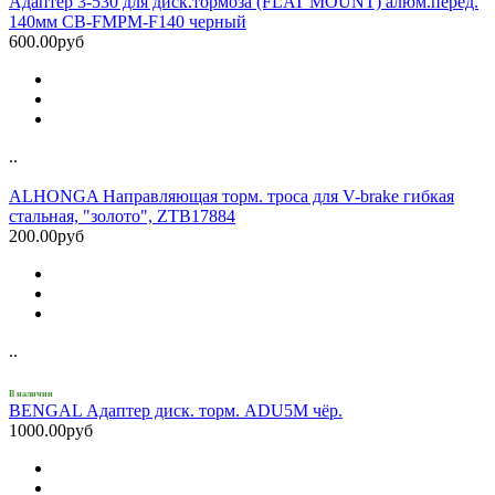
Адаптер 3-530 для диск.тормоза (FLAT MOUNT) алюм.перед.
140мм CB-FMPM-F140 черный
600.00руб
..
ALHONGA Направляющая торм. троса для V-brake гибкая
стальная, "золото", ZTB17884
200.00руб
..
В наличии
BENGAL Адаптер диск. торм. ADU5M чёр.
1000.00руб