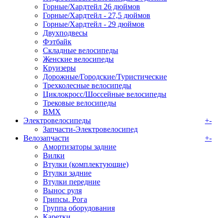
Горные/Хардтейл 26 дюймов
Горные/Хардтейл - 27,5 дюймов
Горные/Хардтейл - 29 дюймов
Двухподвесы
Фэтбайк
Складные велосипеды
Женские велосипеды
Круизеры
Дорожные/Городские/Туристические
Трехколесные велосипеды
Циклокросс/Шоссейные велосипеды
Трековые велосипеды
BMX
Электровелосипеды
+
-
Запчасти-Электровелосипед
Велозапчасти
+
-
Амортизаторы задние
Вилки
Втулки (комплектующие)
Втулки задние
Втулки передние
Вынос руля
Грипсы. Рога
Группа оборудования
Каретки