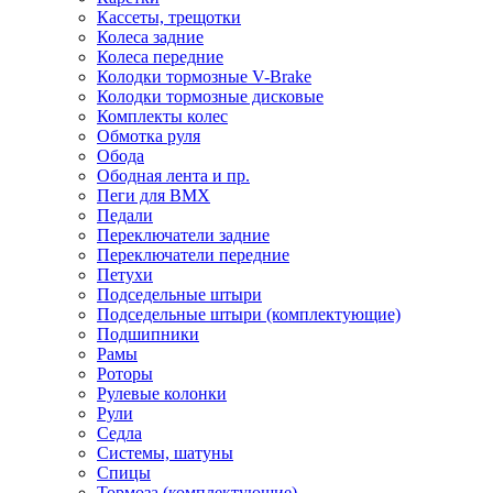
Кассеты, трещотки
Колеса задние
Колеса передние
Колодки тормозные V-Brake
Колодки тормозные дисковые
Комплекты колес
Обмотка руля
Обода
Ободная лента и пр.
Пеги для BMX
Педали
Переключатели задние
Переключатели передние
Петухи
Подседельные штыри
Подседельные штыри (комплектующие)
Подшипники
Рамы
Роторы
Рулевые колонки
Рули
Седла
Системы, шатуны
Спицы
Тормоза (комплектующие)