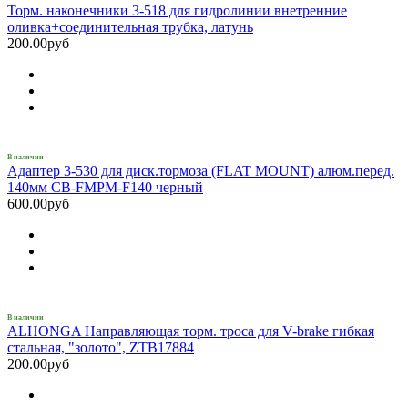
Торм. наконечники 3-518 для гидролинии внетренние
оливка+соединительная трубка, латунь
200.00руб
В наличии
Адаптер 3-530 для диск.тормоза (FLAT MOUNT) алюм.перед.
140мм CB-FMPM-F140 черный
600.00руб
В наличии
ALHONGA Направляющая торм. троса для V-brake гибкая
стальная, "золото", ZTB17884
200.00руб