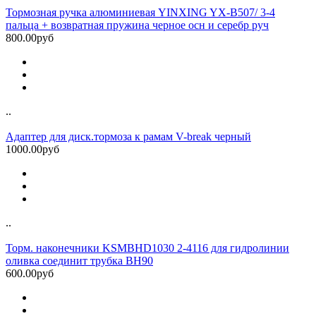
Тормозная ручка алюминиевая YINXING YX-B507/ 3-4
пальца + возвратная пружина черное осн и серебр руч
800.00руб
..
Адаптер для диск.тормоза к рамам V-break черный
1000.00руб
..
Торм. наконечники KSMBHD1030 2-4116 для гидролинии
оливка соединит трубка BH90
600.00руб