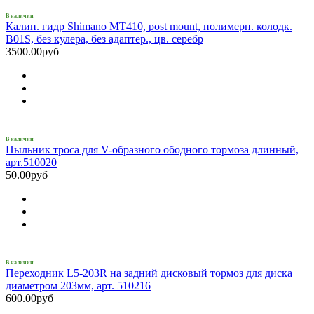
В наличии
Калип. гидр Shimano MT410, post mount, полимерн. колодк.
B01S, без кулера, без адаптер., цв. серебр
3500.00руб
В наличии
Пыльник троса для V-образного ободного тормоза длинный,
арт.510020
50.00руб
В наличии
Переходник L5-203R на задний дисковый тормоз для диска
диаметром 203мм, арт. 510216
600.00руб