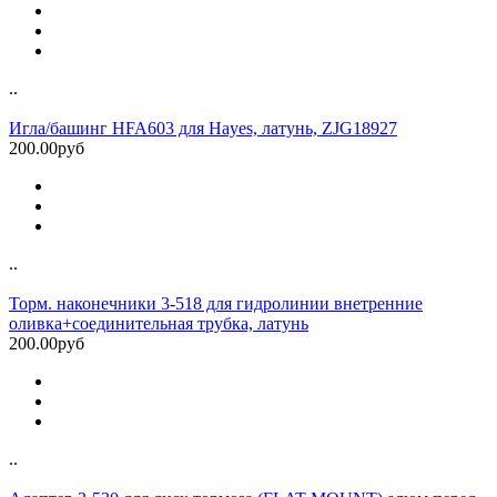
..
Игла/башинг HFA603 для Hayes, латунь, ZJG18927
200.00руб
..
Торм. наконечники 3-518 для гидролинии внетренние
оливка+соединительная трубка, латунь
200.00руб
..