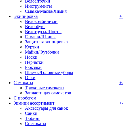
Велоаптечки
Инструменты
Смазка/Масла/Химия
Экипировка
+
-
Велокомбинезон
Велообувь
Велотрусы/Шорты
Гамаши/Штаны
Защитная экипировка
Куртки
Майки/Футболки
Носки
Перчатки
Рюкзаки
Шлемы/Головные уборы
Очки
Самокаты
+
-
Трюковые самокаты
Запчасти для самокатов
С пробегом
Зимний ассортимент
+
-
Аксессуары для санок
Санки
Тюбинг
Снегокаты