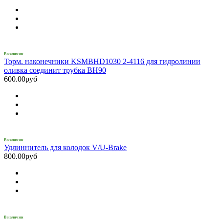
В наличии
Торм. наконечники KSMBHD1030 2-4116 для гидролинии
оливка соединит трубка BH90
600.00руб
В наличии
Удлиннитель для колодок V/U-Brake
800.00руб
В наличии