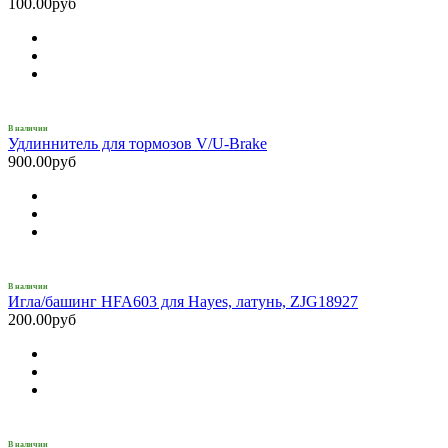
100.00руб
В наличии
Удлиннитель для тормозов V/U-Brake
900.00руб
В наличии
Игла/башинг HFA603 для Hayes, латунь, ZJG18927
200.00руб
В наличии