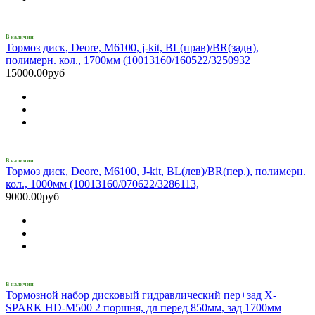
В наличии
Тормоз диск, Deore, M6100, j-kit, BL(прав)/BR(задн),
полимерн. кол., 1700мм (10013160/160522/3250932
15000.00руб
В наличии
Тормоз диск, Deore, M6100, J-kit, BL(лев)/BR(пер.), полимерн.
кол., 1000мм (10013160/070622/3286113,
9000.00руб
В наличии
Тормозной набор дисковый гидравлический пер+зад X-
SPARK HD-M500 2 поршня, дл перед 850мм, зад 1700мм