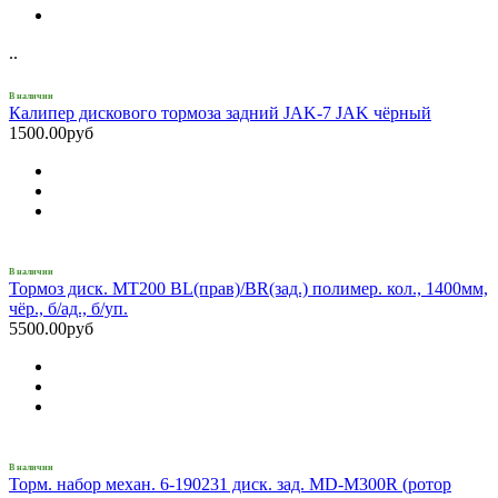
..
В наличии
Калипер дискового тормоза задний JAK-7 JAK чёрный
1500.00руб
В наличии
Тормоз диск. MT200 BL(прав)/BR(зад.) полимер. кол., 1400мм,
чёр., б/ад., б/уп.
5500.00руб
В наличии
Торм. набор механ. 6-190231 диск. зад. MD-M300R (ротор