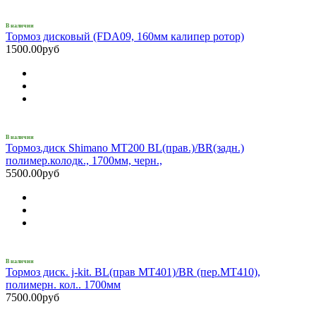
В наличии
Тормоз дисковый (FDA09, 160мм калипер ротор)
1500.00руб
В наличии
Тормоз.диск Shimano MT200 BL(прав.)/BR(задн.)
полимер.колодк., 1700мм, черн.,
5500.00руб
В наличии
Тормоз диск. j-kit. BL(прав MT401)/BR (пер.МТ410),
полимерн. кол.. 1700мм
7500.00руб