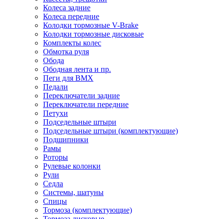
Колеса задние
Колеса передние
Колодки тормозные V-Brake
Колодки тормозные дисковые
Комплекты колес
Обмотка руля
Обода
Ободная лента и пр.
Пеги для BMX
Педали
Переключатели задние
Переключатели передние
Петухи
Подседельные штыри
Подседельные штыри (комплектующие)
Подшипники
Рамы
Роторы
Рулевые колонки
Рули
Седла
Системы, шатуны
Спицы
Тормоза (комплектующие)
Тормоза дисковые