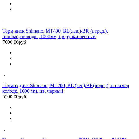
..
Торм.диск Shimano, MT400, BL(лев.)/BR (перед.),
полимер.колодк., 1000мм, цв.ручки черный
7000.00руб
..
Тормоз диск Shimano, MT200, BL (лев)/BR(перед), полимер
колодк, 1000 мм, цв. черный
5500.00руб
..