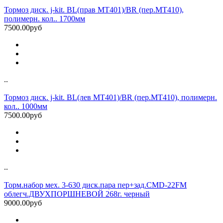
Тормоз диск. j-kit. BL(прав MT401)/BR (пер.МТ410),
полимерн. кол.. 1700мм
7500.00руб
..
Тормоз диск. j-kit. BL(лев MT401)/BR (пер.МТ410), полимерн.
кол.. 1000мм
7500.00руб
..
Торм.набор мех. 3-630 диск.пара пер+зад.CMD-22FM
облегч.ДВУХПОРШНЕВОЙ 268г. черный
9000.00руб