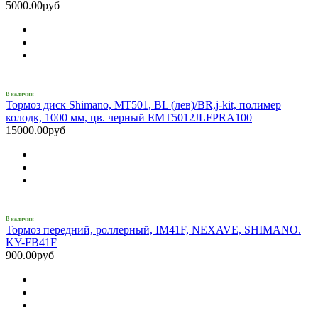
5000.00руб
В наличии
Тормоз диск Shimano, MT501, BL (лев)/BR,j-kit, полимер
колодк, 1000 мм, цв. черный EMT5012JLFPRA100
15000.00руб
В наличии
Тормоз передний, роллерный, IM41F, NEXAVE, SHIMANO.
KY-FB41F
900.00руб