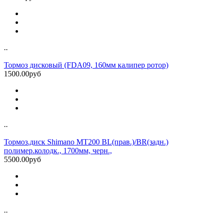
..
Тормоз дисковый (FDA09, 160мм калипер ротор)
1500.00руб
..
Тормоз.диск Shimano MT200 BL(прав.)/BR(задн.)
полимер.колодк., 1700мм, черн.,
5500.00руб
..