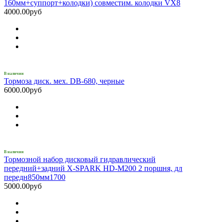
160мм+суппорт+колодки) совместим. колодки VX8
4000.00руб
В наличии
Тормоза диск. мех. DB-680, черные
6000.00руб
В наличии
Тормозной набор дисковый гидравлический
передний+задний X-SPARK HD-M200 2 поршня, дл
передн850мм1700
5000.00руб