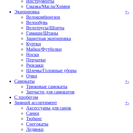
Инструменты
Смазка/Масла/Химия
Экипировка
+
-
Велокомбинезон
Велообувь
Велотрусы/Шорты
Гамаши/Штаны
Защитная экипировка
Куртки
Майки/Футболки
Носки
Перчатки
Рюкзаки
Шлемы/Головные уборы
Очки
Самокаты
+
-
Трюковые самокаты
Запчасти для самокатов
С пробегом
Зимний ассортимент
+
-
Аксессуары для санок
Санки
Тюбинг
Снегокаты
Ледянки