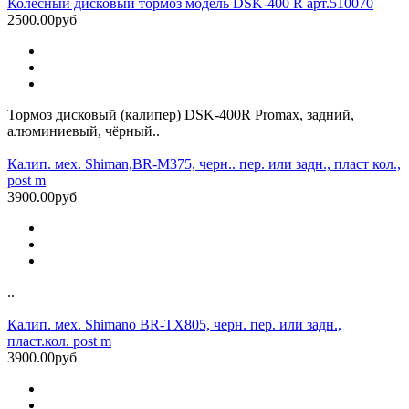
Колесный дисковый тормоз модель DSK-400 R арт.510070
2500.00руб
Тормоз дисковый (калипер) DSK-400R Promax, задний,
алюминиевый, чёрный..
Калип. мех. Shiman,BR-M375, черн.. пер. или задн., пласт кол.,
post m
3900.00руб
..
Калип. мех. Shimano BR-TX805, черн. пер. или задн.,
пласт.кол. post m
3900.00руб