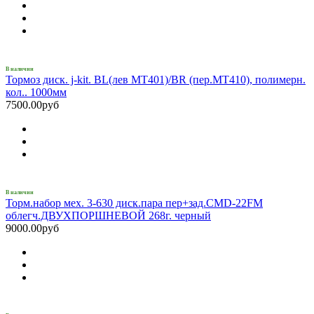
В наличии
Тормоз диск. j-kit. BL(лев MT401)/BR (пер.МТ410), полимерн.
кол.. 1000мм
7500.00руб
В наличии
Торм.набор мех. 3-630 диск.пара пер+зад.CMD-22FM
облегч.ДВУХПОРШНЕВОЙ 268г. черный
9000.00руб