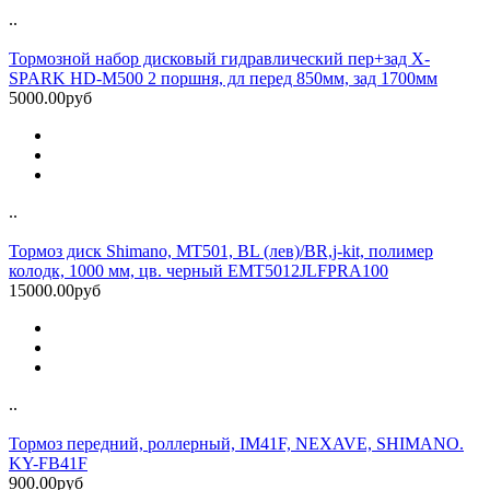
..
Тормозной набор дисковый гидравлический пер+зад X-
SPARK HD-M500 2 поршня, дл перед 850мм, зад 1700мм
5000.00руб
..
Тормоз диск Shimano, MT501, BL (лев)/BR,j-kit, полимер
колодк, 1000 мм, цв. черный EMT5012JLFPRA100
15000.00руб
..
Тормоз передний, роллерный, IM41F, NEXAVE, SHIMANO.
KY-FB41F
900.00руб