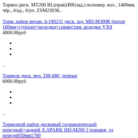
Тормоз диск. MT200 BL(прав)/BR(зад.) полимер. кол., 1400мм,
чёр., б/ад., б/уп. ZSM23038..
Торм. набор механ. 6-190231 диск. зад. MD-M300R (ротор
160мм+суппорт+колодки) совместим. колодки VX8
4000.00руб
..
Тормоза диск. мех. DB-680, черные
6000.00руб
..
Тормозной набор дисковый гидравлический
передний+задний X-SPARK HD-M200 2 поршня, дл
передн850мм1700