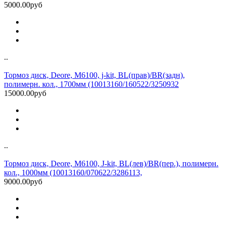
5000.00руб
..
Тормоз диск, Deore, M6100, j-kit, BL(прав)/BR(задн),
полимерн. кол., 1700мм (10013160/160522/3250932
15000.00руб
..
Тормоз диск, Deore, M6100, J-kit, BL(лев)/BR(пер.), полимерн.
кол., 1000мм (10013160/070622/3286113,
9000.00руб