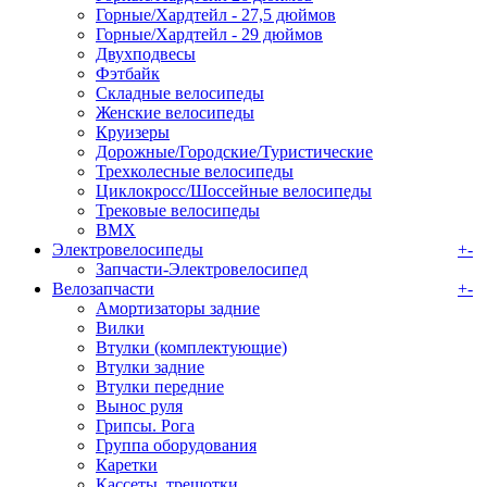
Горные/Хардтейл - 27,5 дюймов
Горные/Хардтейл - 29 дюймов
Двухподвесы
Фэтбайк
Складные велосипеды
Женские велосипеды
Круизеры
Дорожные/Городские/Туристические
Трехколесные велосипеды
Циклокросс/Шоссейные велосипеды
Трековые велосипеды
BMX
Электровелосипеды
+
-
Запчасти-Электровелосипед
Велозапчасти
+
-
Амортизаторы задние
Вилки
Втулки (комплектующие)
Втулки задние
Втулки передние
Вынос руля
Грипсы. Рога
Группа оборудования
Каретки
Кассеты, трещотки