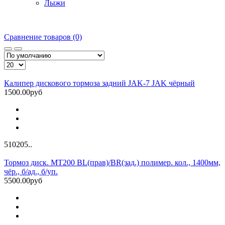
Лыжи
Сравнение товаров (0)
Калипер дискового тормоза задний JAK-7 JAK чёрный
1500.00руб
510205..
Тормоз диск. MT200 BL(прав)/BR(зад.) полимер. кол., 1400мм,
чёр., б/ад., б/уп.
5500.00руб