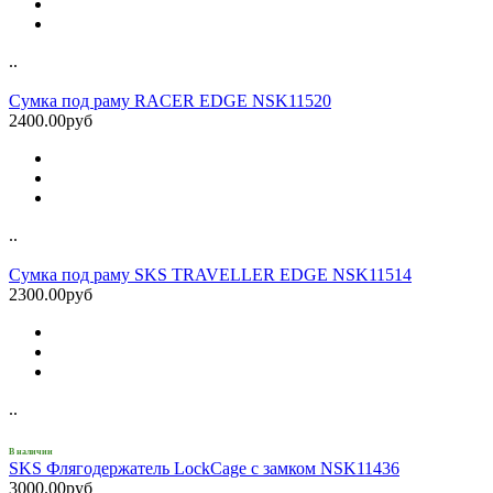
..
Сумка под раму RACER EDGE NSK11520
2400.00руб
..
Сумка под раму SKS TRAVELLER EDGE NSK11514
2300.00руб
..
В наличии
SKS Флягодержатель LockCage с замком NSK11436
3000.00руб