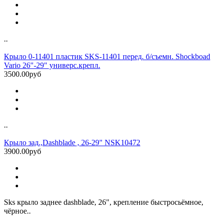
..
Крыло 0-11401 пластик SKS-11401 перед. б/съемн. Shockboad
Vario 26"-29" универс.крепл.
3500.00руб
..
Крыло зад.,Dashblade , 26-29" NSK10472
3900.00руб
Sks крыло заднее dashblade, 26", крепление быстросьёмное,
чёрное..