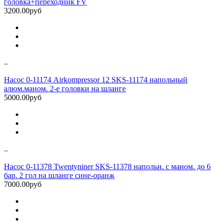
головка+переходник FV
3200.00руб
..
Насос 0-11174 Airkompressor 12 SKS-11174 напольный
алюм.маном. 2-е головки на шланге
5000.00руб
..
Насос 0-11378 Twentyniner SKS-11378 напольн. с маном. до 6
бар. 2 гол на шланге сине-оранж
7000.00руб