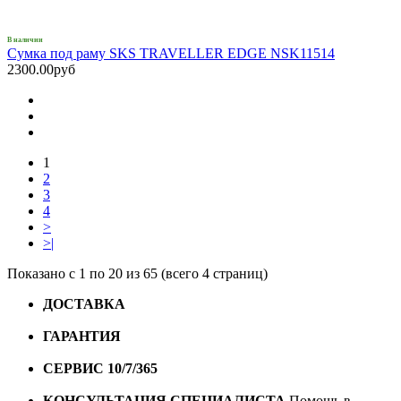
В наличии
Сумка под раму SKS TRAVELLER EDGE NSK11514
2300.00руб
1
2
3
4
>
>|
Показано с 1 по 20 из 65 (всего 4 страниц)
ДОСТАВКА
Бесплатная доставка по городу Омску от
10000 рублей
ГАРАНТИЯ
Гарантия на все велосипеды
1 год*.
СЕРВИС 10/7/365
Профессиональный сервис круглый
год
КОНСУЛЬТАЦИЯ СПЕЦИАЛИСТА
Помощь в