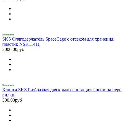
В наличии
SKS Флягодержатель SpaceCage с отсеком для хранения,
пластик NSK11411
2000.00руб
В наличии
Клипса SKS P-образная для крыльев и защиты цепи на перо
вилки
300.00руб