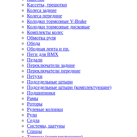
Кассеты, трещотки
Колеса задние
Колеса передние
Колодки тормозные V-Brake
Колодки тормозные дисковые
Комплекты колес
Обмотка руля
Обода
Ободная лента и пр.
Пеги для BMX
Педали
Переключатели задние
Переключатели передние
Петухи
Подседельные штыри
Подседельные штыри (комплектующие)
Подшипники
Рамы
Роторы
Рулевые колонки
Рули
Седла
Системы, шатуны
Спицы
Тормоза (комплектующие)