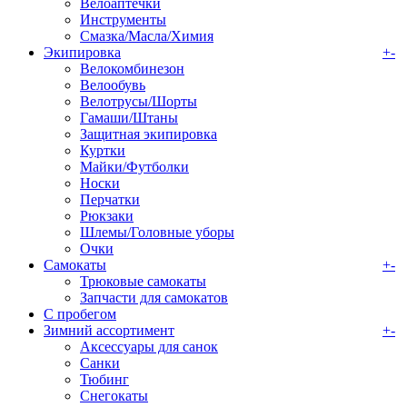
Велоаптечки
Инструменты
Смазка/Масла/Химия
Экипировка
+
-
Велокомбинезон
Велообувь
Велотрусы/Шорты
Гамаши/Штаны
Защитная экипировка
Куртки
Майки/Футболки
Носки
Перчатки
Рюкзаки
Шлемы/Головные уборы
Очки
Самокаты
+
-
Трюковые самокаты
Запчасти для самокатов
С пробегом
Зимний ассортимент
+
-
Аксессуары для санок
Санки
Тюбинг
Снегокаты