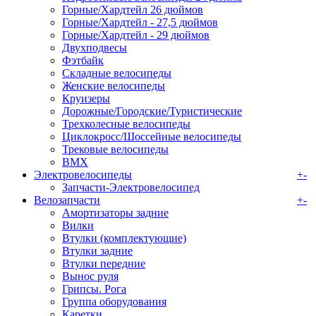
Горные/Хардтейл 26 дюймов
Горные/Хардтейл - 27,5 дюймов
Горные/Хардтейл - 29 дюймов
Двухподвесы
Фэтбайк
Складные велосипеды
Женские велосипеды
Круизеры
Дорожные/Городские/Туристические
Трехколесные велосипеды
Циклокросс/Шоссейные велосипеды
Трековые велосипеды
BMX
Электровелосипеды
+
-
Запчасти-Электровелосипед
Велозапчасти
+
-
Амортизаторы задние
Вилки
Втулки (комплектующие)
Втулки задние
Втулки передние
Вынос руля
Грипсы. Рога
Группа оборудования
Каретки