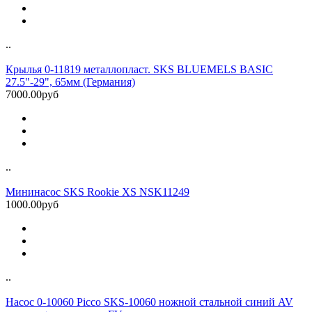
..
Крылья 0-11819 металлопласт. SKS BLUEMELS BASIC
27.5"-29", 65мм (Германия)
7000.00руб
..
Мининасос SKS Rookie XS NSK11249
1000.00руб
..
Насос 0-10060 Picco SKS-10060 ножной стальной синий AV