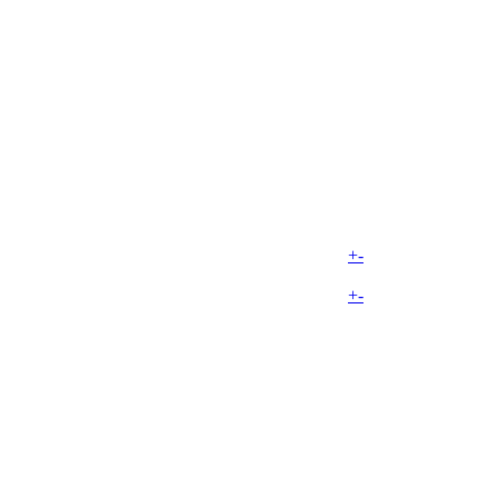
+
-
+
-