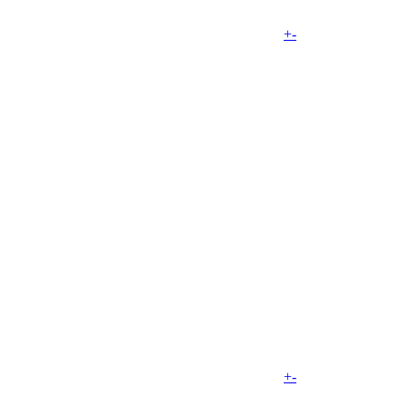
+
-
+
-