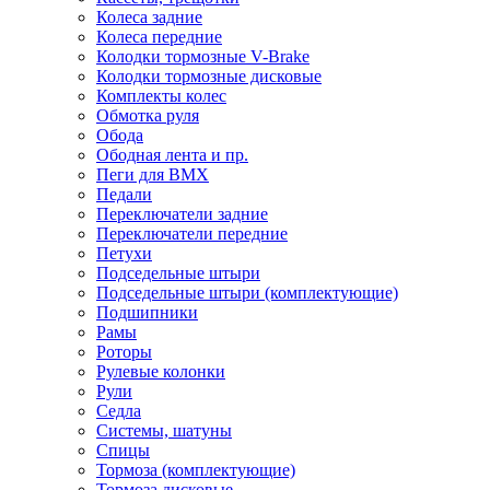
Колеса задние
Колеса передние
Колодки тормозные V-Brake
Колодки тормозные дисковые
Комплекты колес
Обмотка руля
Обода
Ободная лента и пр.
Пеги для BMX
Педали
Переключатели задние
Переключатели передние
Петухи
Подседельные штыри
Подседельные штыри (комплектующие)
Подшипники
Рамы
Роторы
Рулевые колонки
Рули
Седла
Системы, шатуны
Спицы
Тормоза (комплектующие)
Тормоза дисковые