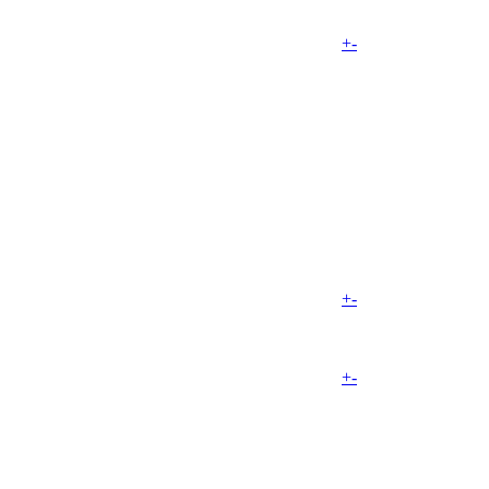
+
-
+
-
+
-