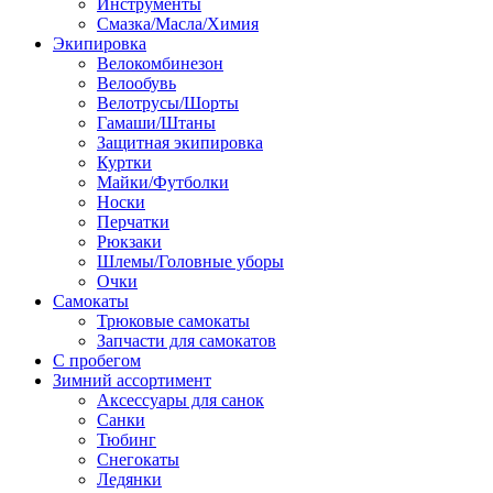
Инструменты
Смазка/Масла/Химия
Экипировка
Велокомбинезон
Велообувь
Велотрусы/Шорты
Гамаши/Штаны
Защитная экипировка
Куртки
Майки/Футболки
Носки
Перчатки
Рюкзаки
Шлемы/Головные уборы
Очки
Самокаты
Трюковые самокаты
Запчасти для самокатов
С пробегом
Зимний ассортимент
Аксессуары для санок
Санки
Тюбинг
Снегокаты
Ледянки