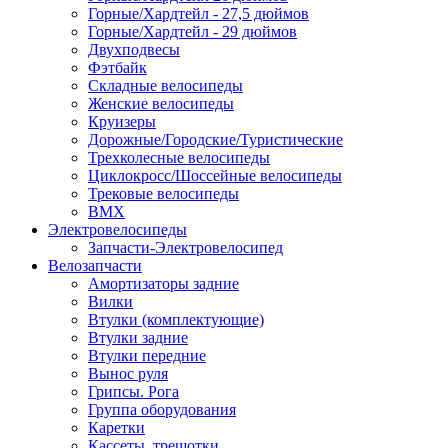
Горные/Хардтейл - 27,5 дюймов
Горные/Хардтейл - 29 дюймов
Двухподвесы
Фэтбайк
Складные велосипеды
Женские велосипеды
Круизеры
Дорожные/Городские/Туристические
Трехколесные велосипеды
Циклокросс/Шоссейные велосипеды
Трековые велосипеды
BMX
Электровелосипеды
Запчасти-Электровелосипед
Велозапчасти
Амортизаторы задние
Вилки
Втулки (комплектующие)
Втулки задние
Втулки передние
Вынос руля
Грипсы. Рога
Группа оборудования
Каретки
Кассеты, трещотки