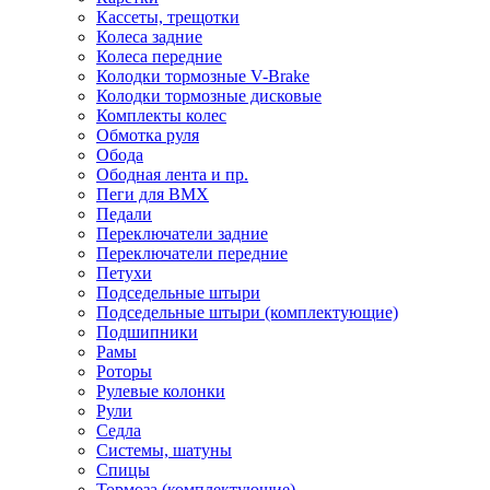
Кассеты, трещотки
Колеса задние
Колеса передние
Колодки тормозные V-Brake
Колодки тормозные дисковые
Комплекты колес
Обмотка руля
Обода
Ободная лента и пр.
Пеги для BMX
Педали
Переключатели задние
Переключатели передние
Петухи
Подседельные штыри
Подседельные штыри (комплектующие)
Подшипники
Рамы
Роторы
Рулевые колонки
Рули
Седла
Системы, шатуны
Спицы
Тормоза (комплектующие)