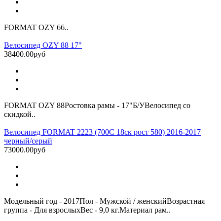
FORMAT OZY 66..
Велосипед OZY 88 17"
38400.00руб
FORMAT OZY 88Ростовка рамы - 17"Б/УВелосипед со
скидкой..
Велосипед FORMAT 2223 (700С 18ск рост 580) 2016-2017
черный/серый
73000.00руб
Модельный год - 2017Пол - Мужской / женскийВозрастная
группа - Для взрослыхВес - 9,0 кг.Материал рам..