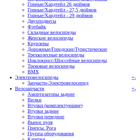
Горные/Хардтейл 26 дюймов
Горные/Хардтейл - 27,5 дюймов
Горные/Хардтейл - 29 дюймов
Двухподвесы
Фэтбайк
Складные велосипеды
Женские велосипеды
Круизеры
Дорожные/Городские/Туристические
Трехколесные велосипеды
Циклокросс/Шоссейные велосипеды
Трековые велосипеды
BMX
Электровелосипеды
+
-
Запчасти-Электровелосипед
Велозапчасти
+
-
Амортизаторы задние
Вилки
Втулки (комплектующие)
Втулки задние
Втулки передние
Вынос руля
Грипсы. Рога
Группа оборудования
Каретки