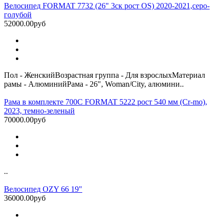
Велосипед FORMAT 7732 (26" 3ск рост OS) 2020-2021,серо-
голубой
52000.00руб
Пол - ЖенскийВозрастная группа - Для взрослыхМатериал
рамы - АлюминийРама - 26", Woman/City, алюмини..
Рама в комплекте 700C FORMAT 5222 рост 540 мм (Cr-mo),
2023, темно-зеленый
70000.00руб
..
Велосипед OZY 66 19"
36000.00руб