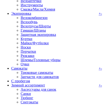
Велоаптечки
Инструменты
Смазка/Масла/Химия
Экипировка
+
-
Велокомбинезон
Велообувь
Велотрусы/Шорты
Гамаши/Штаны
Защитная экипировка
Куртки
Майки/Футболки
Носки
Перчатки
Рюкзаки
Шлемы/Головные уборы
Очки
Самокаты
+
-
Трюковые самокаты
Запчасти для самокатов
С пробегом
Зимний ассортимент
+
-
Аксессуары для санок
Санки
Тюбинг
Снегокаты