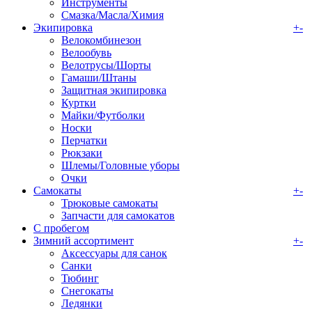
Инструменты
Смазка/Масла/Химия
Экипировка
+
-
Велокомбинезон
Велообувь
Велотрусы/Шорты
Гамаши/Штаны
Защитная экипировка
Куртки
Майки/Футболки
Носки
Перчатки
Рюкзаки
Шлемы/Головные уборы
Очки
Самокаты
+
-
Трюковые самокаты
Запчасти для самокатов
С пробегом
Зимний ассортимент
+
-
Аксессуары для санок
Санки
Тюбинг
Снегокаты
Ледянки