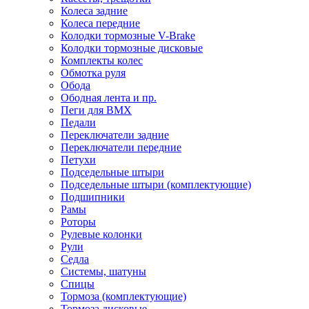
Колеса задние
Колеса передние
Колодки тормозные V-Brake
Колодки тормозные дисковые
Комплекты колес
Обмотка руля
Обода
Ободная лента и пр.
Пеги для BMX
Педали
Переключатели задние
Переключатели передние
Петухи
Подседельные штыри
Подседельные штыри (комплектующие)
Подшипники
Рамы
Роторы
Рулевые колонки
Рули
Седла
Системы, шатуны
Спицы
Тормоза (комплектующие)
Тормоза дисковые