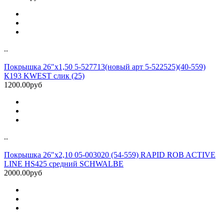
..
Покрышка 26"х1,50 5-527713(новый арт 5-522525)(40-559)
К193 KWEST слик (25)
1200.00руб
..
Покрышка 26"x2,10 05-003020 (54-559) RAPID ROB ACTIVE
LINE HS425 средний SCHWALBE
2000.00руб