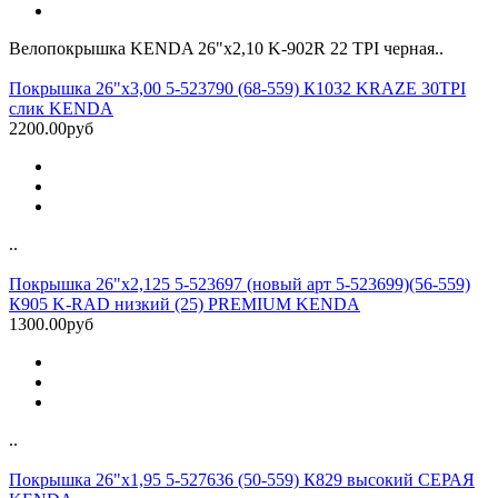
Велопокрышка KENDA 26"х2,10 K-902R 22 TPI черная..
Покрышка 26"х3,00 5-523790 (68-559) К1032 KRAZE 30TPI
слик KENDA
2200.00руб
..
Покрышка 26"x2,125 5-523697 (новый арт 5-523699)(56-559)
К905 K-RAD низкий (25) PREMIUM KENDA
1300.00руб
..
Покрышка 26"х1,95 5-527636 (50-559) К829 высокий СЕРАЯ