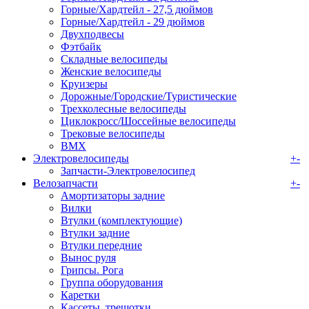
Горные/Хардтейл - 27,5 дюймов
Горные/Хардтейл - 29 дюймов
Двухподвесы
Фэтбайк
Складные велосипеды
Женские велосипеды
Круизеры
Дорожные/Городские/Туристические
Трехколесные велосипеды
Циклокросс/Шоссейные велосипеды
Трековые велосипеды
BMX
Электровелосипеды
+
-
Запчасти-Электровелосипед
Велозапчасти
+
-
Амортизаторы задние
Вилки
Втулки (комплектующие)
Втулки задние
Втулки передние
Вынос руля
Грипсы. Рога
Группа оборудования
Каретки
Кассеты, трещотки