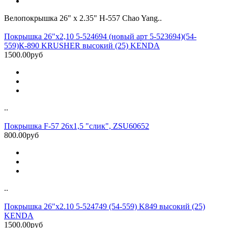
Велопокрышка 26" x 2.35" H-557 Chao Yang..
Покрышка 26"x2,10 5-524694 (новый арт 5-523694)(54-
559)К-890 KRUSHER высокий (25) KENDA
1500.00руб
..
Покрышка F-57 26x1,5 "слик", ZSU60652
800.00руб
..
Покрышка 26"х2.10 5-524749 (54-559) K849 высокий (25)
KENDA
1500.00руб