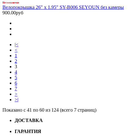
Нет в наличии
Велопокрышка 26" x 1.95" SY-B006 SEYOUN без камеры
900.00руб
|<
<
1
2
3
4
5
6
7
>
>|
Показано с 41 по 60 из 124 (всего 7 страниц)
ДОСТАВКА
Бесплатная доставка по городу Омску от
10000 рублей
ГАРАНТИЯ
Гарантия на все велосипеды
1 год*.