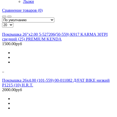
Лыжи
Сравнение товаров (0)
Покрышка 26"х2.00 5-527206(50-559) К917 KARMA 30TPI
средний (25) PREMIUM KENDA
1500.00руб
..
Покрышка 26x4.00 (101-559) 00-011082 Д/FAT BIKE низкий
P1215 (10) H.R.T.
2000.00руб
..