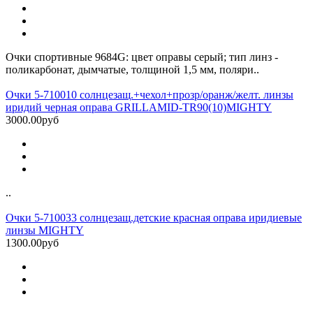
Очки спортивные 9684G: цвет оправы серый; тип линз -
поликарбонат, дымчатые, толщиной 1,5 мм, поляри..
Очки 5-710010 солнцезащ.+чехол+прозр/оранж/желт. линзы
иридий черная оправа GRILLAMID-TR90(10)MIGHTY
3000.00руб
..
Очки 5-710033 солнцезащ.детские красная оправа иридиевые
линзы MIGHTY
1300.00руб