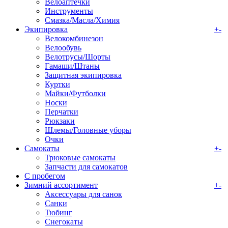
Велоаптечки
Инструменты
Смазка/Масла/Химия
Экипировка
+
-
Велокомбинезон
Велообувь
Велотрусы/Шорты
Гамаши/Штаны
Защитная экипировка
Куртки
Майки/Футболки
Носки
Перчатки
Рюкзаки
Шлемы/Головные уборы
Очки
Самокаты
+
-
Трюковые самокаты
Запчасти для самокатов
С пробегом
Зимний ассортимент
+
-
Аксессуары для санок
Санки
Тюбинг
Снегокаты