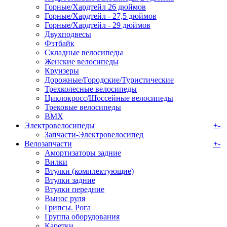
Горные/Хардтейл 26 дюймов
Горные/Хардтейл - 27,5 дюймов
Горные/Хардтейл - 29 дюймов
Двухподвесы
Фэтбайк
Складные велосипеды
Женские велосипеды
Круизеры
Дорожные/Городские/Туристические
Трехколесные велосипеды
Циклокросс/Шоссейные велосипеды
Трековые велосипеды
BMX
Электровелосипеды
+
-
Запчасти-Электровелосипед
Велозапчасти
+
-
Амортизаторы задние
Вилки
Втулки (комплектующие)
Втулки задние
Втулки передние
Вынос руля
Грипсы. Рога
Группа оборудования
Каретки