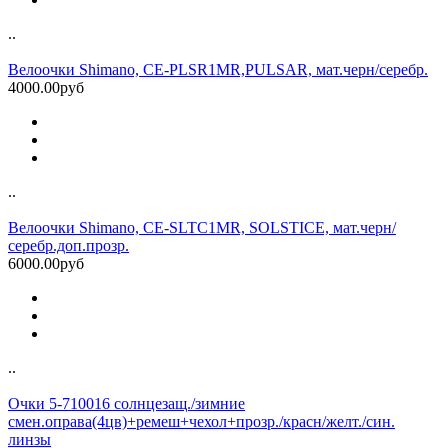
..
Велоочки Shimano, CE-PLSR1MR,PULSAR, мат.черн/серебр.
4000.00руб
..
Велоочки Shimano, CE-SLTC1MR, SOLSTICE, мат.черн/
серебр.доп.прозр.
6000.00руб
..
Очки 5-710016 солнцезащ./зимние
смен.оправа(4цв)+ремеш+чехол+прозр./красн/желт./син.
линзы