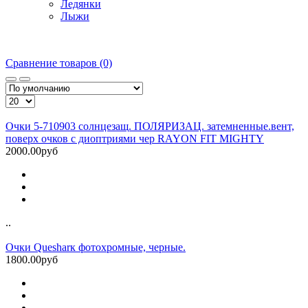
Ледянки
Лыжи
Сравнение товаров (0)
Очки 5-710903 солнцезащ. ПОЛЯРИЗАЦ. затемненные.вент,
поверх очков с диоптриями чер RAYON FIT MIGHTY
2000.00руб
..
Очки Quesharк фотохромные, черные.
1800.00руб