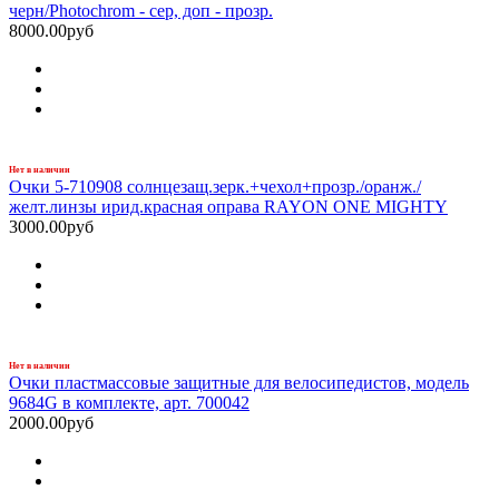
черн/Photochrom - сер, доп - прозр.
8000.00руб
Нет в наличии
Очки 5-710908 солнцезащ.зерк.+чехол+прозр./оранж./
желт.линзы ирид.красная оправа RAYON ONE MIGHTY
3000.00руб
Нет в наличии
Очки пластмассовые защитные для велосипедистов, модель
9684G в комплекте, арт. 700042
2000.00руб