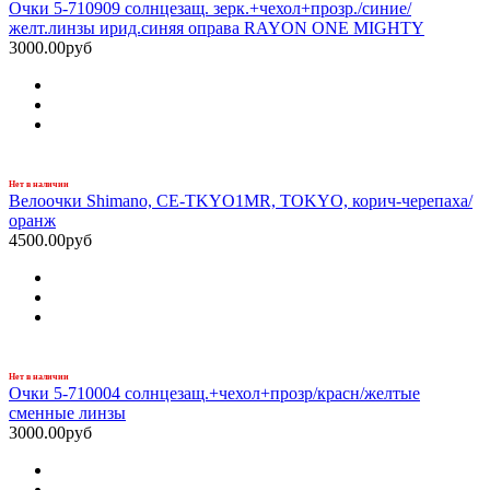
Очки 5-710909 солнцезащ. зерк.+чехол+прозр./синие/
желт.линзы ирид.синяя оправа RAYON ONE MIGHTY
3000.00руб
Нет в наличии
Велоочки Shimano, CE-TKYO1MR, TOKYO, корич-черепаха/
оранж
4500.00руб
Нет в наличии
Очки 5-710004 солнцезащ.+чехол+прозр/красн/желтые
сменные линзы
3000.00руб