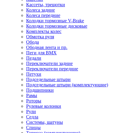
Кассеты, трещотки
Колеса задние
Колеса передние
Колодки тормозные V-Brake
Колодки тормозные дисковые
Комплекты колес
Обмотка руля
Обода
Ободная лента и пр.
Пеги для BMX
Педали
Переключатели задние
Переключатели передние
Петухи
Подседельные штыри
Подседельные штыри (комплектующие)
Подшипники
Рамы
Роторы
Рулевые колонки
Рули
Седла
Системы, шатуны
Спицы
Тормоза (комплектующие)