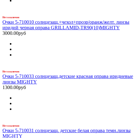
Нет в наличии
Очки 5-710010 солнцезащ.+чехол+прозр/оранж/желт. линзы
иридий черная оправа GRILLAMID-TR90(10)MIGHTY
3000.00руб
Нет в наличии
Очки 5-710033 солнцезащ.детские красная оправа иридиевые
линзы MIGHTY
1300.00руб
Нет в наличии
Очки 5-710031 солнцезащ. детские белая оправа темн.линзы
MIGHTY