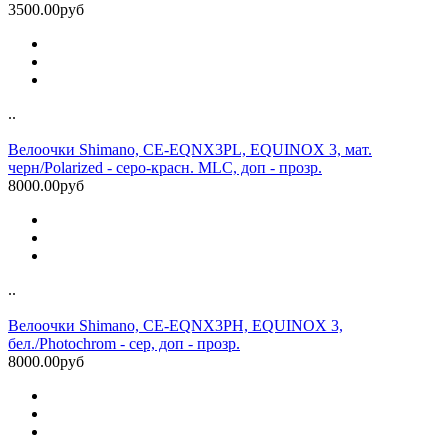
3500.00руб
..
Велоочки Shimano, CE-EQNX3PL, EQUINOX 3, мат.
черн/Polarized - серо-красн. MLC, доп - прозр.
8000.00руб
..
Велоочки Shimano, CE-EQNX3PH, EQUINOX 3,
бел./Photochrom - сер, доп - прозр.
8000.00руб