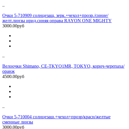
..
Очки 5-710909 солнцезащ. зерк.+чехол+прозр./синие/
желт.линзы ирид.синяя оправа RAYON ONE MIGHTY
3000.00руб
..
Велоочки Shimano, CE-TKYO1MR, TOKYO, корич-черепаха/
оранж
4500.00руб
..
Очки 5-710004 солнцезащ.+чехол+прозр/красн/желтые
сменные линзы
3000.00руб