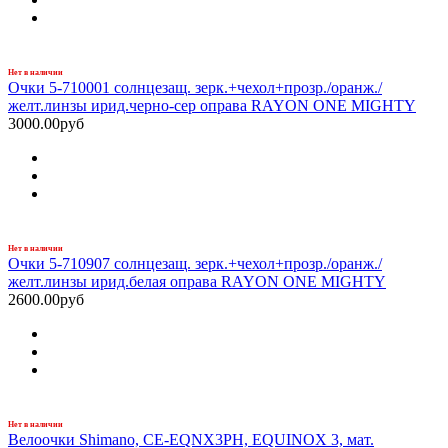
Нет в наличии
Очки 5-710001 солнцезащ. зерк.+чехол+прозр./оранж./
желт.линзы ирид.черно-сер оправа RAYON ONE MIGHTY
3000.00руб
Нет в наличии
Очки 5-710907 солнцезащ. зерк.+чехол+прозр./оранж./
желт.линзы ирид.белая оправа RAYON ONE MIGHTY
2600.00руб
Нет в наличии
Велоочки Shimano, CE-EQNX3PH, EQUINOX 3, мат.