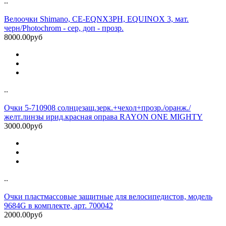
..
Велоочки Shimano, CE-EQNX3PH, EQUINOX 3, мат.
черн/Photochrom - сер, доп - прозр.
8000.00руб
..
Очки 5-710908 солнцезащ.зерк.+чехол+прозр./оранж./
желт.линзы ирид.красная оправа RAYON ONE MIGHTY
3000.00руб
..
Очки пластмассовые защитные для велосипедистов, модель
9684G в комплекте, арт. 700042
2000.00руб