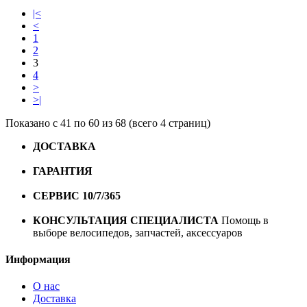
|<
<
1
2
3
4
>
>|
Показано с 41 по 60 из 68 (всего 4 страниц)
ДОСТАВКА
Бесплатная доставка по городу Омску от
10000 рублей
ГАРАНТИЯ
Гарантия на все велосипеды
1 год*.
СЕРВИС 10/7/365
Профессиональный сервис круглый
год
КОНСУЛЬТАЦИЯ СПЕЦИАЛИСТА
Помощь в
выборе велосипедов, запчастей, аксессуаров
Информация
О нас
Доставка