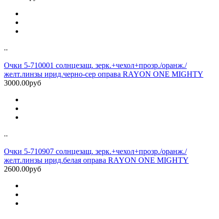
..
Очки 5-710001 солнцезащ. зерк.+чехол+прозр./оранж./
желт.линзы ирид.черно-сер оправа RAYON ONE MIGHTY
3000.00руб
..
Очки 5-710907 солнцезащ. зерк.+чехол+прозр./оранж./
желт.линзы ирид.белая оправа RAYON ONE MIGHTY
2600.00руб