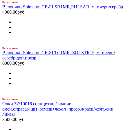
Нет в наличии
Велоочки Shimano, CE-PLSR1MR,PULSAR, мат.черн/серебр.
4000.00руб
Нет в наличии
Велоочки Shimano, CE-SLTC1MR, SOLSTICE, мат.черн/
серебр.доп.прозр.
6000.00руб
Нет в наличии
Очки 5-710016 солнцезащ./зимние
смен.оправа(4цв)+ремеш+чехол+прозр./красн/желт./син.
линзы
3500.00руб