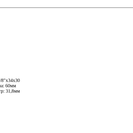
1/8"x34x30
на: 60мм
тр: 31,8мм