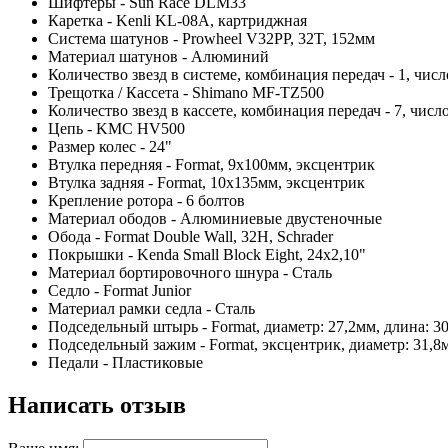
Шифтеры - Sun Race DLM33
Каретка - Kenli KL-08A, картриджная
Система шатунов - Prowheel V32PP, 32T, 152мм
Материал шатунов - Алюминий
Количество звезд в системе, комбинация передач - 1, числ
Трещотка / Кассета - Shimano MF-TZ500
Количество звезд в кассете, комбинация передач - 7, число
Цепь - KMC HV500
Размер колес - 24"
Втулка передняя - Format, 9x100мм, эксцентрик
Втулка задняя - Format, 10x135мм, эксцентрик
Крепление ротора - 6 болтов
Материал ободов - Алюминиевые двустеночные
Обода - Format Double Wall, 32Н, Schrader
Покрышки - Kenda Small Block Eight, 24x2,10"
Материал бортировочного шнура - Сталь
Седло - Format Junior
Материал рамки седла - Сталь
Подседельный штырь - Format, диаметр: 27,2мм, длина: 3
Подседельный зажим - Format, эксцентрик, диаметр: 31,8
Педали - Пластиковые
Написать отзыв