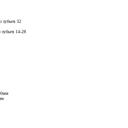
о зубьев 32
 зубьев 14-28
00мм
мм