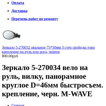
Оплата
Доставка
Перечень работ по ремонту
Зеркало 5-270032 овальное 75*50мм 3 степ свободы торц
крепление на руль или рога, черное
800.00руб
Зеркало 5-270034 вело на
руль, вилку, панорамное
круглое D=46мм быстросъем.
крепление, черн. M-WAVE
Главная