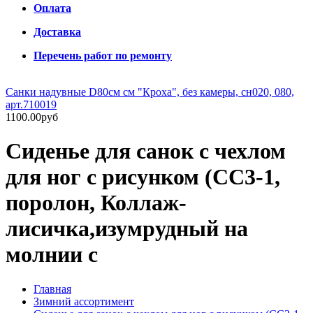
Оплата
Доставка
Перечень работ по ремонту
Санки надувные D80см см "Кроха", без камеры, сн020, 080,
арт.710019
1100.00руб
Сиденье для санок с чехлом
для ног с рисунком (СС3-1,
поролон, Коллаж-
лисичка,изумрудный на
молнии с
Главная
Зимний ассортимент