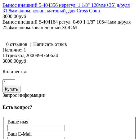
Вынос внешний 5-404356 нерегул. 1 1/8" 120мм/+35` д/руля
31,8мм алюм. кован. матовый, для Cross Coun
3000.00руб
Вынос внешний 5-404164 регул. 0-60 1 1/8" 105/41мм д/руля
25,4мм алюм.кован.черный ZOOM
0 отзывов
|
Написать отзыв
Наличие:
1
Штрихкод
2000999760624
3000.00руб
Количество
Запрос информации
Есть вопрос?
Ваше имя
Ваш E-Mail