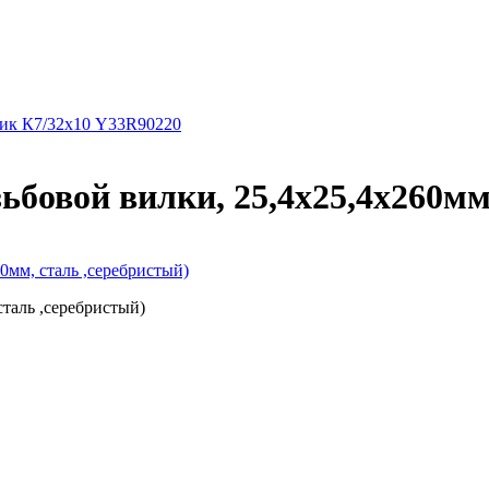
ник К7/32х10 Y33R90220
зьбовой вилки, 25,4х25,4х260мм
0мм, сталь ,серебристый)
сталь ,серебристый)