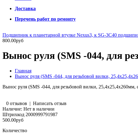
Доставка
Перечень работ по ремонту
Подшипник к планетарной втулке Nexus3, к SG-3C40 подшип
800.00руб
Вынос руля (SMS -044, для ре
Главная
Вынос руля (SMS -044, для резьбовой вилки, 25,4х25,4х26
Вынос руля (SMS -044, для резьбовой вилки, 25,4х25,4х260мм, 
0 отзывов
|
Написать отзыв
Наличие:
Нет в наличии
Штрихкод
2000999791987
500.00руб
Количество