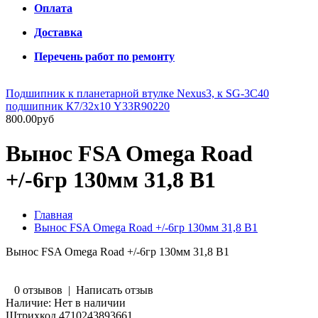
Оплата
Доставка
Перечень работ по ремонту
Подшипник к планетарной втулке Nexus3, к SG-3C40
подшипник К7/32х10 Y33R90220
800.00руб
Вынос FSA Omega Road
+/-6гр 130мм 31,8 В1
Главная
Вынос FSA Omega Road +/-6гр 130мм 31,8 В1
Вынос FSA Omega Road +/-6гр 130мм 31,8 В1
0 отзывов
|
Написать отзыв
Наличие:
Нет в наличии
Штрихкод
4710243893661