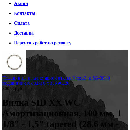
Акции
Контакты
Оплата
Доставка
Перечень работ по ремонту
Подшипник к планетарной втулке Nexus3, к SG-3C40
подшипник К7/32х10 Y33R90220
800.00руб
Вилка SID XX WC
Амортизационная, 100 мм, 1
1/8" - 1,5" tapered (28.6 мм -