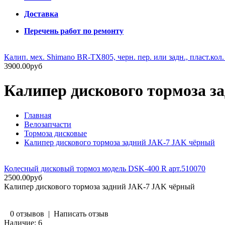
Доставка
Перечень работ по ремонту
Калип. мех. Shimano BR-TX805, черн. пер. или задн., пласт.кол.
3900.00руб
Калипер дискового тормоза 
Главная
Велозапчасти
Тормоза дисковые
Калипер дискового тормоза задний JAK-7 JAK чёрный
Колесный дисковый тормоз модель DSK-400 R арт.510070
2500.00руб
Калипер дискового тормоза задний JAK-7 JAK чёрный
0 отзывов
|
Написать отзыв
Наличие:
6