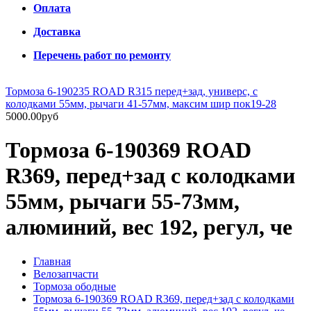
Оплата
Доставка
Перечень работ по ремонту
Тормоза 6-190235 ROAD R315 перед+зад, универс, с
колодками 55мм, рычаги 41-57мм, максим шир пок19-28
5000.00руб
Тормоза 6-190369 ROAD
R369, перед+зад с колодками
55мм, рычаги 55-73мм,
алюминий, вес 192, регул, че
Главная
Велозапчасти
Тормоза ободные
Тормоза 6-190369 ROAD R369, перед+зад с колодками