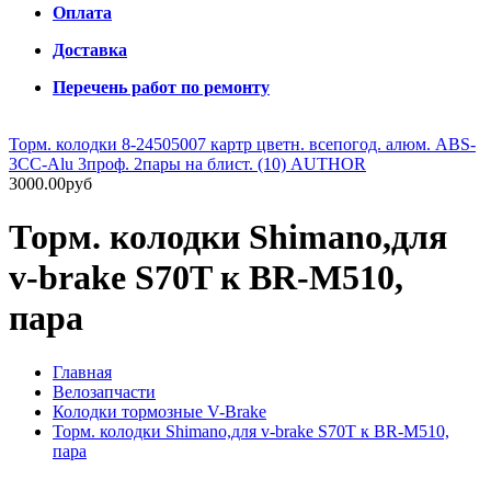
Оплата
Доставка
Перечень работ по ремонту
Торм. колодки 8-24505007 картр цветн. всепогод. алюм. ABS-
3CC-Alu 3проф. 2пары на блист. (10) AUTHOR
3000.00руб
Торм. колодки Shimano,для
v-brake S70T к BR-M510,
пара
Главная
Велозапчасти
Колодки тормозные V-Brake
Торм. колодки Shimano,для v-brake S70T к BR-M510,
пара