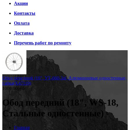
Акции
Контакты
Оплата
Доставка
Перечень работ по ремонту
Обод передний (16", УТ-660-3al, Алюминиевые одностенные,
гайка(Х47119)
1000.00руб
Обод передний (18", WS-18,
Стальные одностенные)
Главная