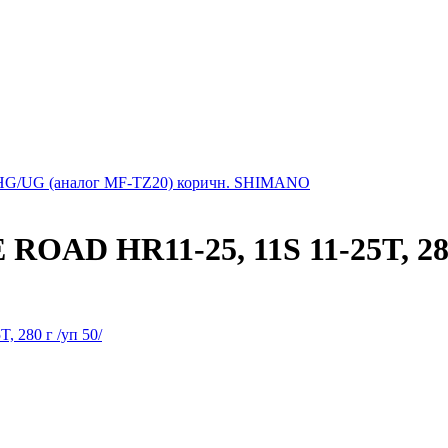
 HG/UG (аналог MF-TZ20) коричн. SHIMANO
OAD HR11-25, 11S 11-25T, 280 
 280 г /уп 50/