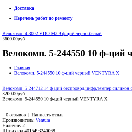
Доставка
Перечень работ по ремонту
Велокомп. 4-3002 VDO M2 9 ф-ций черно-белый
3600.00руб
Велокомп. 5-244550 10 ф-ци
Главная
Велокомп. 5-244550 10 ф-ций черный VENTYRA X
Велокомп. 5-244712 14 ф-ций беспровод.цифр.темпер.силико
3200.00руб
Велокомп. 5-244550 10 ф-ций черный VENTYRA X
0 отзывов
|
Написать отзыв
Производитель:
Ventura
Наличие:
2
Штрихкод
4015493240068