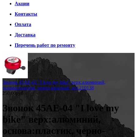
Акции
Контакты
Оплата
Доставка
Перечень работ по ремонту
Звонок 45AE-01 "I love my bike" верх:алюминий,
основа:пластик, черно-красный, арт.210138
250.00руб
Звонок 45AE-04 "I love my
bike" верх:алюминий,
основа:пластик, черно-