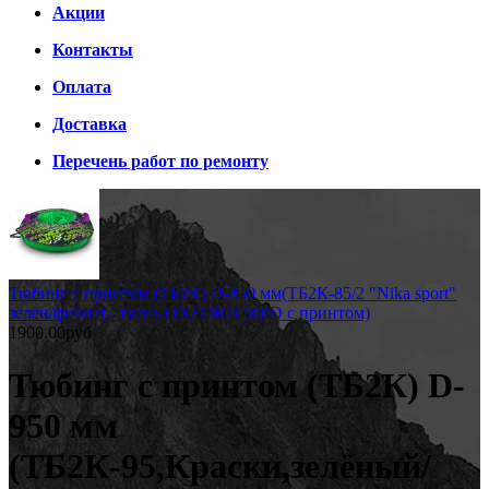
Акции
Контакты
Оплата
Доставка
Перечень работ по ремонту
Тюбинг с принтом (ТБ2К) D-850 мм(ТБ2К-85/2 "Nika sport"
зелен/фиолет., ткань OXFORD 500D с принтом)
1900.00руб
Тюбинг с принтом (ТБ2К) D-
950 мм
(ТБ2К-95,Краски,зелёный/