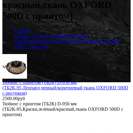
красный,ткань OXFORD
500D с принтом)
Главная
Тюбинг с принтом (ТБ2К) D-950 мм
(ТБ2К-95,Краски,зелёный/красный,ткань OXFORD
500D с принтом)
Тюбинг с принтом (ТБ2К) D-950 мм
(ТБ2К-95,Леопард,черный/коричневый,ткань OXFORD 500D
с рисунком)
2500.00руб
Тюбинг с принтом (ТБ2К) D-950 мм
(ТБ2К-95,Краски,зелёный/красный,ткань OXFORD 500D с
принтом)