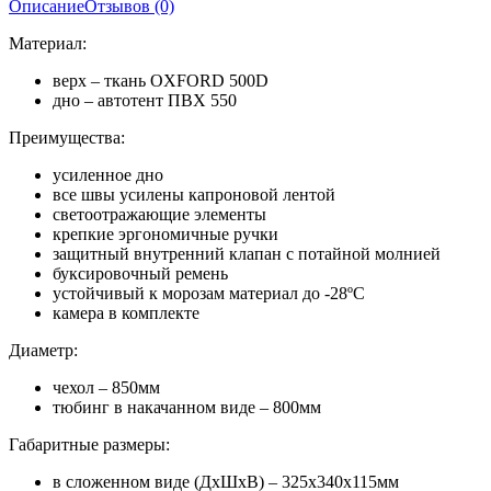
Описание
Отзывов (0)
Материал:
верх – ткань OXFORD 500D
дно – автотент ПВХ 550
Преимущества:
усиленное дно
все швы усилены капроновой лентой
светоотражающие элементы
крепкие эргономичные ручки
защитный внутренний клапан с потайной молнией
буксировочный ремень
устойчивый к морозам материал до -28ºС
камера в комплекте
Диаметр:
чехол – 850мм
тюбинг в накачанном виде – 800мм
Габаритные размеры:
в сложенном виде (ДхШхВ) – 325х340х115мм