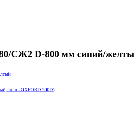
80/СЖ2 D-800 мм синий/желт
елтый
ный, ткань OXFORD 500D)