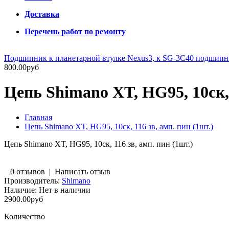
Доставка
Перечень работ по ремонту
Подшипник к планетарной втулке Nexus3, к SG-3C40 подшип
800.00руб
Цепь Shimano XT, HG95, 10ск, 
Главная
Цепь Shimano XT, HG95, 10ск, 116 зв, амп. пин (1шт.)
Цепь Shimano XT, HG95, 10ск, 116 зв, амп. пин (1шт.)
0 отзывов
|
Написать отзыв
Производитель:
Shimano
Наличие:
Нет в наличии
2900.00руб
Количество