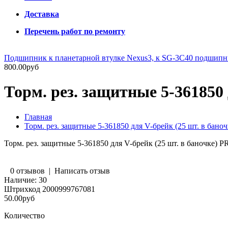
Доставка
Перечень работ по ремонту
Подшипник к планетарной втулке Nexus3, к SG-3C40 подшип
800.00руб
Торм. рез. защитные 5-361850
Главная
Торм. рез. защитные 5-361850 для V-брейк (25 шт. в ба
Торм. рез. защитные 5-361850 для V-брейк (25 шт. в баночке
0 отзывов
|
Написать отзыв
Наличие:
30
Штрихкод
2000999767081
50.00руб
Количество