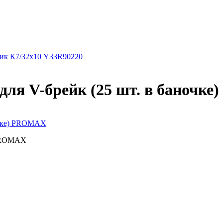
ник К7/32х10 Y33R90220
 для V-брейк (25 шт. в баноч
ночке) PROMAX
) PROMAX