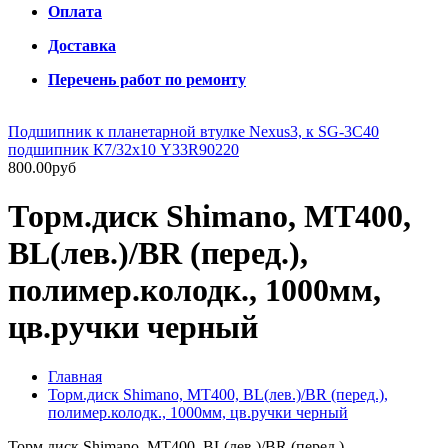
Оплата
Доставка
Перечень работ по ремонту
Подшипник к планетарной втулке Nexus3, к SG-3C40
подшипник К7/32х10 Y33R90220
800.00руб
Торм.диск Shimano, MT400,
BL(лев.)/BR (перед.),
полимер.колодк., 1000мм,
цв.ручки черный
Главная
Торм.диск Shimano, MT400, BL(лев.)/BR (перед.),
полимер.колодк., 1000мм, цв.ручки черный
Торм.диск Shimano, MT400, BL(лев.)/BR (перед.),