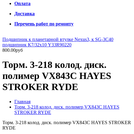
Оплата
Доставка
Перечень работ по ремонту
Подшипник к планетарной втулке Nexus3, к SG-3C40
подшипник К7/32х10 Y33R90220
800.00руб
Торм. 3-218 колод. диск.
полимер VX843C HAYES
STROKER RYDE
Главная
Торм. 3-218 колод. диск. полимер VX843C HAYES
STROKER RYDE
Торм. 3-218 колод. диск. полимер VX843C HAYES STROKER
RYDE