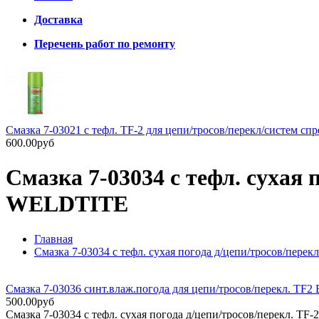
Доставка
Перечень работ по ремонту
Смазка 7-03021 с тефл. TF-2 для цепи/тросов/перекл/систем сп
600.00руб
Смазка 7-03034 с тефл. сухая
WELDTITE
Главная
Смазка 7-03034 с тефл. сухая погода д/цепи/тросов/пе
Смазка 7-03036 синт.влаж.погода для цепи/тросов/перекл. 
500.00руб
Смазка 7-03034 с тефл. сухая погода д/цепи/тросов/перекл.