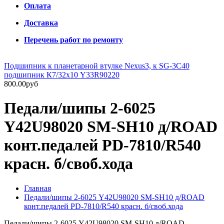
Оплата
Доставка
Перечень работ по ремонту
Подшипник к планетарной втулке Nexus3, к SG-3C40
подшипник К7/32х10 Y33R90220
800.00руб
Педали/шипы 2-6025
Y42U98020 SM-SH10 д/ROAD
конт.педалей PD-7810/R540
красн. б/своб.хода
Главная
Педали/шипы 2-6025 Y42U98020 SM-SH10 д/ROAD
конт.педалей PD-7810/R540 красн. б/своб.хода
Педали/шипы 2-6025 Y42U98020 SM-SH10 д/ROAD