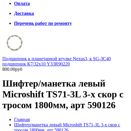
Оплата
Доставка
Перечень работ по ремонту
Подшипник к планетарной втулке Nexus3, к SG-3C40
подшипник К7/32х10 Y33R90220
800.00руб
Шифтер/манетка левый
Microshift TS71-3L 3-х скор с
тросом 1800мм, арт 590126
Главная
Шифтер/манетка левый Microshift TS71-3L 3-х скор с
тросом 1800мм, арт 590126