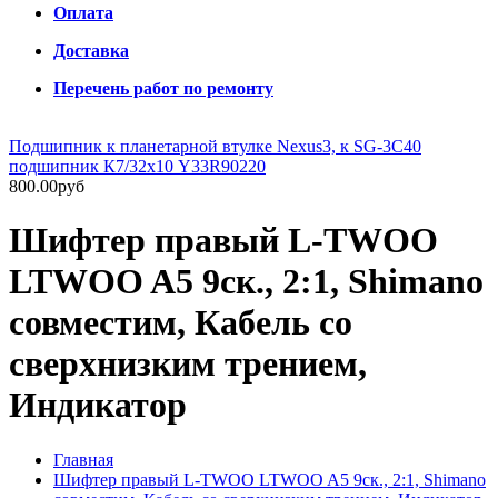
Оплата
Доставка
Перечень работ по ремонту
Подшипник к планетарной втулке Nexus3, к SG-3C40
подшипник К7/32х10 Y33R90220
800.00руб
Шифтер правый L-TWOO
LTWOO A5 9ск., 2:1, Shimano
совместим, Кабель со
сверхнизким трением,
Индикатор
Главная
Шифтер правый L-TWOO LTWOO A5 9ск., 2:1, Shimano