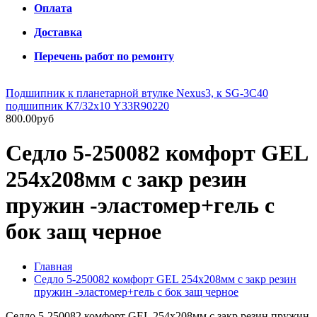
Оплата
Доставка
Перечень работ по ремонту
Подшипник к планетарной втулке Nexus3, к SG-3C40
подшипник К7/32х10 Y33R90220
800.00руб
Седло 5-250082 комфорт GEL
254х208мм с закр резин
пружин -эластомер+гель с
бок защ черное
Главная
Седло 5-250082 комфорт GEL 254х208мм с закр резин
пружин -эластомер+гель с бок защ черное
Седло 5-250082 комфорт GEL 254х208мм с закр резин пружин