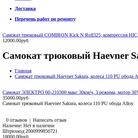
Доставка
Перечень работ по ремонту
Самокат трюковый COMIRON Kick N Roll325, компрессия HIC, 
12000.00руб
Самокат трюковый Haevner Sak
Главная
Самокат трюковый Haevner Sakura, колеса 110 PU обода A
Самокат ЭЛЕКТРО 00-210300 макс 30км/ч, 3 режима, мотор 36V25
35000.00руб
Самокат трюковый Haevner Sakura, колеса 110 PU обода Alloy
0 отзывов
|
Написать отзыв
Наличие:
Нет в наличии
Штрихкод
2000999850721
18000.00руб