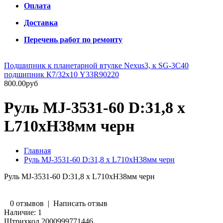
Оплата
Доставка
Перечень работ по ремонту
Подшипник к планетарной втулке Nexus3, к SG-3C40
подшипник К7/32х10 Y33R90220
800.00руб
Руль MJ-3531-60 D:31,8 х
L710хH38мм черн
Главная
Руль MJ-3531-60 D:31,8 х L710хH38мм черн
Руль MJ-3531-60 D:31,8 х L710хH38мм черн
0 отзывов
|
Написать отзыв
Наличие:
1
Штрихкод
2000999771446