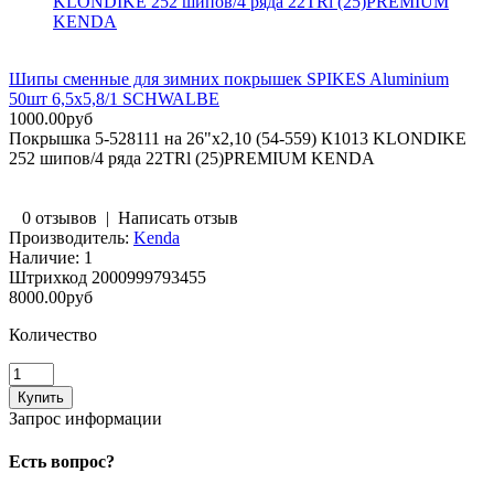
KLONDIKE 252 шипов/4 ряда 22TRl (25)PREMIUM
KENDA
Шипы сменные для зимних покрышек SPIKES Aluminium
50шт 6,5х5,8/1 SCHWALBE
1000.00руб
Покрышка 5-528111 на 26"х2,10 (54-559) К1013 KLONDIKE
252 шипов/4 ряда 22TRl (25)PREMIUM KENDA
0 отзывов
|
Написать отзыв
Производитель:
Kenda
Наличие:
1
Штрихкод
2000999793455
8000.00руб
Количество
Запрос информации
Есть вопрос?