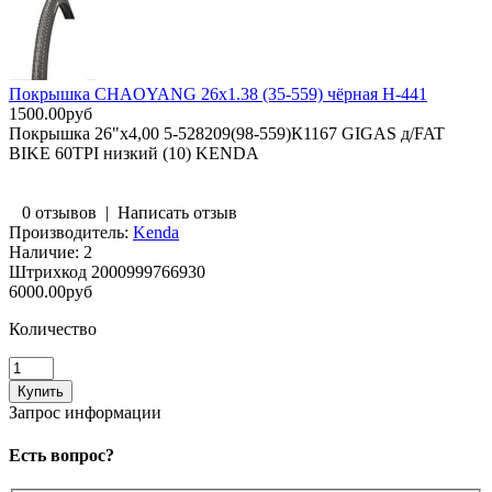
Покрышка CHAOYANG 26x1.38 (35-559) чёрная H-441
1500.00руб
Покрышка 26"х4,00 5-528209(98-559)К1167 GIGAS д/FAT
BIKE 60TPI низкий (10) KENDA
0 отзывов
|
Написать отзыв
Производитель:
Kenda
Наличие:
2
Штрихкод
2000999766930
6000.00руб
Количество
Запрос информации
Есть вопрос?