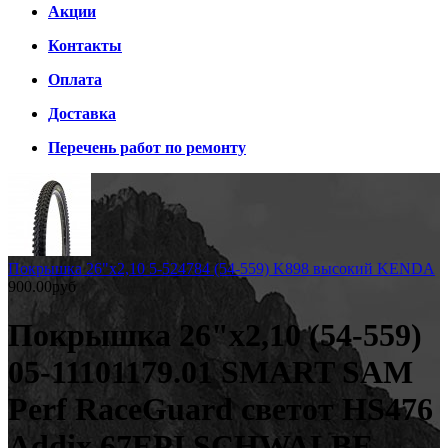
Акции
Контакты
Оплата
Доставка
Перечень работ по ремонту
Покрышка 26"х2,10 5-524784 (54-559) K898 высокий KENDA
900.00руб
Покрышка 26"х2,10 (54-559)
05-11101179.01 SMART SAM
Perf RaceGuard светот HS476
Addix 67EPI SCHWALBE