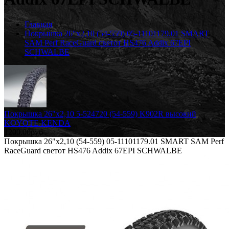
Главная
Покрышка 26"х2,10 (54-559) 05-11101179.01 SMART
SAM Perf RaceGuard светот HS476 Addix 67EPI
SCHWALBE
Покрышка 26"х2,10 5-524720 (54-559) K902R высокий
KOYOTE KENDA
1200.00руб
Покрышка 26"х2,10 (54-559) 05-11101179.01 SMART SAM Perf
RaceGuard светот HS476 Addix 67EPI SCHWALBE