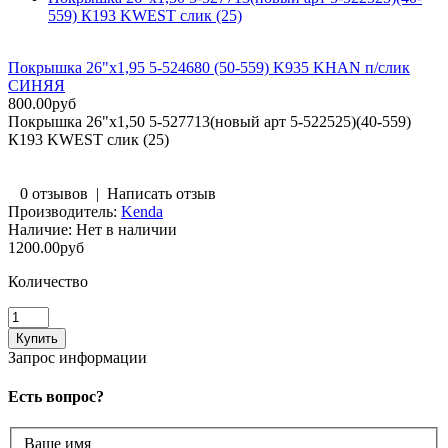
559) К193 KWEST слик (25)
Покрышка 26"х1,95 5-524680 (50-559) K935 KHAN п/слик
СИНЯЯ
800.00руб
Покрышка 26"х1,50 5-527713(новый арт 5-522525)(40-559)
К193 KWEST слик (25)
0 отзывов
|
Написать отзыв
Производитель:
Kenda
Наличие:
Нет в наличии
1200.00руб
Количество
Запрос информации
Есть вопрос?
Ваше имя