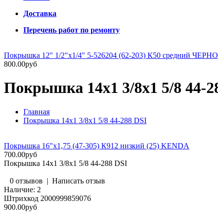
Доставка
Перечень работ по ремонту
Покрышка 12" 1/2"х1/4" 5-526204 (62-203) К50 средний ЧЕ
800.00руб
Покрышка 14х1 3/8х1 5/8 44-2
Главная
Покрышка 14х1 3/8х1 5/8 44-288 DSI
Покрышка 16"х1,75 (47-305) К912 низкий (25) KENDA
700.00руб
Покрышка 14х1 3/8х1 5/8 44-288 DSI
0 отзывов
|
Написать отзыв
Наличие:
2
Штрихкод
2000999859076
900.00руб