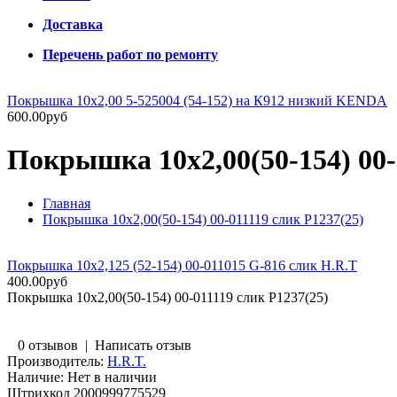
Доставка
Перечень работ по ремонту
Покрышка 10х2,00 5-525004 (54-152) на К912 низкий KENDA
600.00руб
Покрышка 10х2,00(50-154) 00-
Главная
Покрышка 10х2,00(50-154) 00-011119 слик P1237(25)
Покрышка 10х2,125 (52-154) 00-011015 G-816 слик H.R.T
400.00руб
Покрышка 10х2,00(50-154) 00-011119 слик P1237(25)
0 отзывов
|
Написать отзыв
Производитель:
H.R.T.
Наличие:
Нет в наличии
Штрихкод
2000999775529