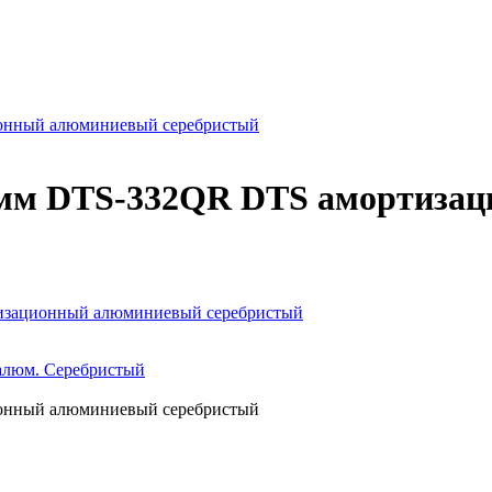
онный алюминиевый cеребристый
50мм DTS-332QR DTS амортиза
изационный алюминиевый cеребристый
алюм. Cеребристый
онный алюминиевый cеребристый