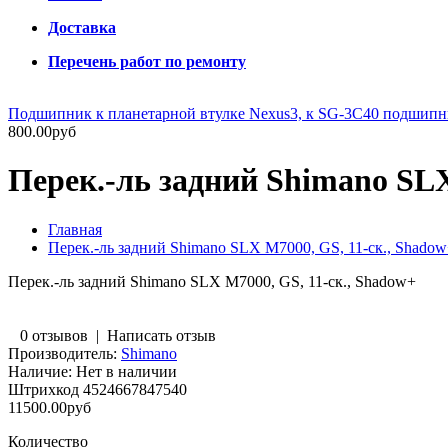
Доставка
Перечень работ по ремонту
Подшипник к планетарной втулке Nexus3, к SG-3C40 подшип
800.00руб
Перек.-ль задний Shimano SLX
Главная
Перек.-ль задний Shimano SLX M7000, GS, 11-ск., Shado
Перек.-ль задний Shimano SLX M7000, GS, 11-ск., Shadow+
0 отзывов
|
Написать отзыв
Производитель:
Shimano
Наличие:
Нет в наличии
Штрихкод
4524667847540
11500.00руб
Количество