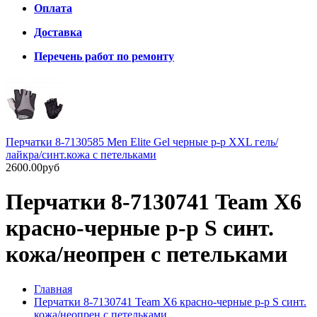
Оплата
Доставка
Перечень работ по ремонту
Перчатки 8-7130585 Men Elite Gel черные р-р XXL гель/
лайкра/синт.кожа с петельками
2600.00руб
Перчатки 8-7130741 Team X6
красно-черные р-р S синт.
кожа/неопрен с петельками
Главная
Перчатки 8-7130741 Team X6 красно-черные р-р S синт.
кожа/неопрен с петельками