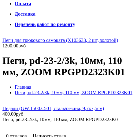
Оплата
Доставка
Перечень работ по ремонту
Пеги для трюкового самоката (Х103633, 2 шт, золотой)
1200.00руб
Пеги, pd-23-2/3k, 10мм, 110
мм, ZOOM RPGPD2323K01
Главная
Пеги, pd-23-2/3k, 10мм, 110 мм, ZOOM RPGPD2323K01
Педали (GW-15003-501, сталь/резина, 9,7х7,5см)
400.00руб
Пеги, pd-23-2/3k, 10мм, 110 мм, ZOOM RPGPD2323K01
0 отзывов
|
Написать отзыв