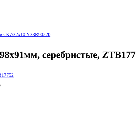
ник К7/32х10 Y33R90220
98х91мм, серебристые, ZTB177
B17752
2