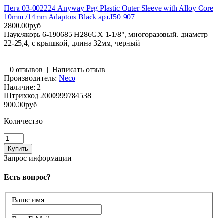
Пега 03-002224 Anyway Peg Plastic Outer Sleeve with Alloy Core
10mm /14mm Adaptors Black арт.I50-907
2800.00руб
Паук/якорь 6-190685 H286GX 1-1/8", многоразовый. диаметр
22-25,4, с крышкой, длина 32мм, черный
0 отзывов
|
Написать отзыв
Производитель:
Neco
Наличие:
2
Штрихкод
2000999784538
900.00руб
Количество
Запрос информации
Есть вопрос?
Ваше имя